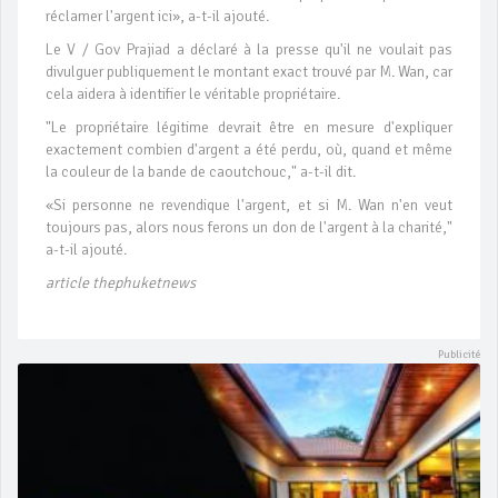
réclamer l'argent ici», a-t-il ajouté.
Le V / Gov Prajiad a déclaré à la presse qu'il ne voulait pas
divulguer publiquement le montant exact trouvé par M. Wan, car
cela aidera à identifier le véritable propriétaire.
"Le propriétaire légitime devrait être en mesure d'expliquer
exactement combien d'argent a été perdu, où, quand et même
la couleur de la bande de caoutchouc," a-t-il dit.
«Si personne ne revendique l'argent, et si M. Wan n'en veut
toujours pas, alors nous ferons un don de l'argent à la charité,"
a-t-il ajouté.
article thephuketnews