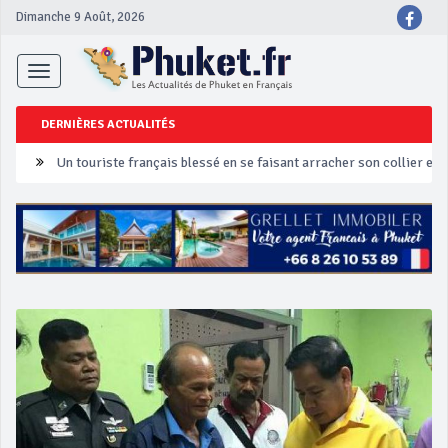
Dimanche 9 Août, 2026
Toggle
navigation
DERNIÈRES ACTUALITÉS
Un touriste français blessé en se faisant arracher son collier en 
Phuket Peranakan Festival
‘Phuket Eye’ assurera la sécurité pendant Songkran
Phuket augmente les prix des bateaux vers Koh Phi Phi et des ex
Campagne de sécurité routière ‘Seven Days of Danger’ de Songkr