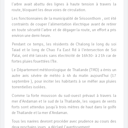
l'arbre avait abattu des lignes à haute tension à travers la
route, bloquant les deux voies de circulation.
Les fonctionnaires de la municipalité de Srisoonthorn , ont été
contraints de couper l'alimentation électrique avant de retirer
en toute sécurité l'arbre et de dégager la route, un effort a pris
environ une demi-heure.
Pendant ce temps, les résidents de Chalong le long du soi
Taiad et le long de Chao Fa East Rd à l'intersection de Soi
Palai, ont été laissés sans électricité de 16h30- à 21h car de
fortes pluies fouettées l'île.
Le Département météorologique de Thaïlande (TMD) a émis un
autre avis sévère de météo à 4h du matin aujourd'hui (17
septembre ), pour inciter les habitants à se méfier aux pluies
torrentielles isolées.
Comme la forte mousson du sud-ouest prévaut à travers la
mer d'Andaman et le sud de la Thaïlande, les vagues de vents
forts sont attendus jusqu'à trois mètres de haut dans le golfe
de Thaïlande et la mer d'Andaman.
Tous les navires devront procéder avec prudence au cours des
deux prochains jours, a déclaré l'avertissement.