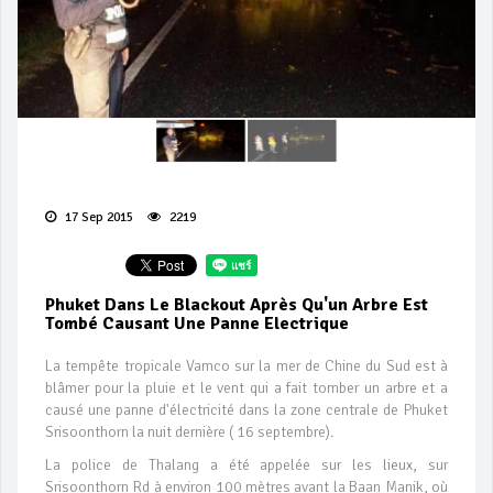
17 Sep 2015
2219
Phuket Dans Le Blackout Après Qu'un Arbre Est
Tombé Causant Une Panne Electrique
La tempête tropicale Vamco sur la mer de Chine du Sud est à
blâmer pour la pluie et le vent qui a fait tomber un arbre et a
causé une panne d'électricité dans la zone centrale de Phuket
Srisoonthorn la nuit dernière ( 16 septembre).
La police de Thalang a été appelée sur les lieux, sur
Srisoonthorn Rd à environ 100 mètres avant la Baan Manik, où