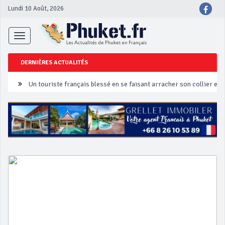
Lundi 10 Août, 2026
Toggle
navigation
DERNIÈRES ACTUALITÉS
Un touriste français blessé en se faisant arracher son collier en 
Phuket Peranakan Festival
‘Phuket Eye’ assurera la sécurité pendant Songkran
Phuket augmente les prix des bateaux vers Koh Phi Phi et des ex
Campagne de sécurité routière ‘Seven Days of Danger’ de Songkr