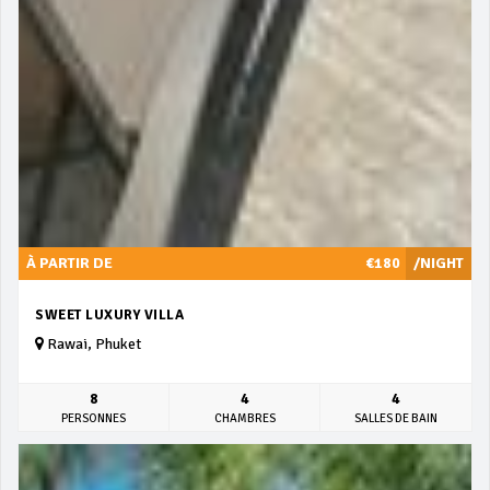
À PARTIR DE
€180
/NIGHT
SWEET LUXURY VILLA
Rawai, Phuket
8
4
4
PERSONNES
CHAMBRES
SALLES DE BAIN