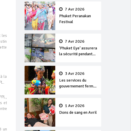
en or
7 Avr 2026
Phuket Peranakan
Festival
t les
stin
7 Avr 2026
ette
‘Phuket Eye’ assurera
la sécurité pendant
Songkran
3 Avr 2026
à la
Les services du
PL.
gouvernement fermés
pour la Journée
PPL,
Chakri Day et
s et
Songkran
1 Avr 2026
ontre
Dons de sang en Avril
é un