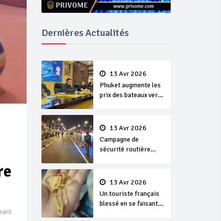
Dernières Actualités
13 Avr 2026
Phuket augmente les
prix des bateaux vers
Koh Phi Phi et des
excursions en mer
13 Avr 2026
Campagne de
sécurité routière
‘Seven Days of
re
Danger’ de Songkran
13 Avr 2026
Un touriste français
blessé en se faisant
rant
arracher son collier