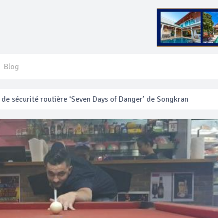
Blog
e sécurité routière ‘Seven Days of Danger’ de Songkran
 français blessé en se faisant arracher son collier en or
anakan Festival
e’ assurera la sécurité pendant Songkran
mente les prix des bateaux vers Koh Phi Phi et des excursions en 