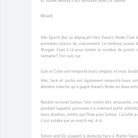
et Tualek Whisky s’est déroulée jeudi 24 Janvier.
Billard,
Kiki Sports Bar se déplaçait chez Kwan’s Birdie Club à
premières places du classement. Le meilleur joueur de
Morgan. Etait il là pour limiter le nombre de points
semaine? J’en suis sur.
Goh et Colin ont remporté leurs simples et leurs doubl
Kiki, Jack et Justin ont également remporté leurs sim
dernière manche qu’a gagné Kwan’s Birdie en deux sets, 
Natalie recevait Genius. Une soirée très amusante, c
pendant laquelle personne n’a vraiment prêté attentio
leurs doubles, imités par Praw pour Genius. La lutte a 
s’est soldée par un match nul, 6-6.
Simon and Oil jouaient à domicile face à Martin Swis