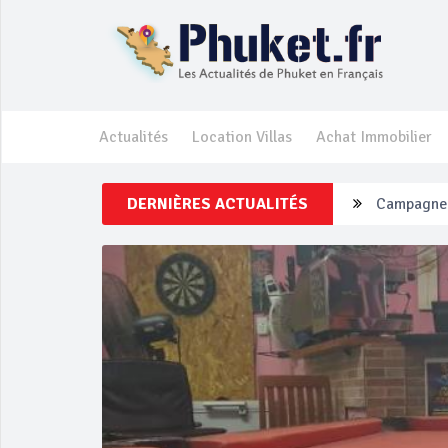
Actualités
Location Villas
Achat Immobilier
Campagne d
DERNIÈRES ACTUALITÉS
Un touriste
Phuket Per
‘Phuket Ey
Phuket aug