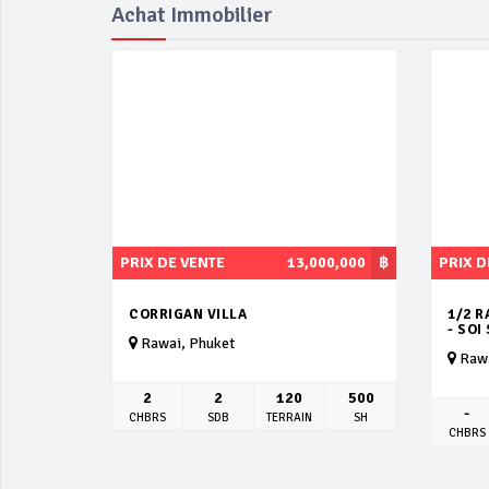
Achat Immobilier
PRIX DE VENTE
13,000,000
฿
PRIX D
CORRIGAN VILLA
1/2 R
- SOI
Rawai, Phuket
Rawa
2
2
120
500
-
CHBRS
SDB
TERRAIN
SH
CHBRS