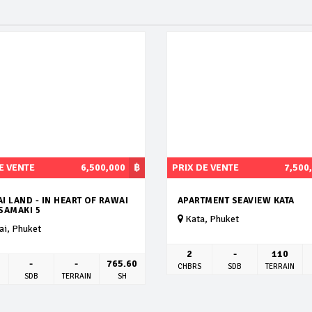
E VENTE
6,500,000
฿
PRIX DE VENTE
7,500
AI LAND - IN HEART OF RAWAI
APARTMENT SEAVIEW KATA
 SAMAKI 5
Kata, Phuket
i, Phuket
2
-
110
-
-
765.60
CHBRS
SDB
TERRAIN
SDB
TERRAIN
SH