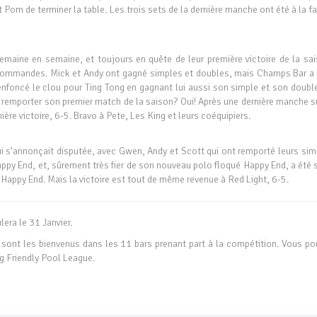
t Pom de terminer la table. Les trois sets de la dernière manche ont été à la f
semaine en semaine, et toujours en quête de leur première victoire de la sai
 commandes. Mick et Andy ont gagné simples et doubles, mais Champs Bar a 
 enfoncé le clou pour Ting Tong en gagnant lui aussi son simple et son doubl
l remporter son premier match de la saison? Oui! Après une dernière manche su
emière victoire, 6-5. Bravo à Pete, Les King et leurs coéquipiers.
ui s’annonçait disputée, avec Gwen, Andy et Scott qui ont remporté leurs sim
appy End, et, sûrement très fier de son nouveau polo floqué Happy End, a été
 Happy End. Mais la victoire est tout de même revenue à Red Light, 6-5.
era le 31 Janvier.
 sont les bienvenus dans les 11 bars prenant part à la compétition. Vous po
g Friendly Pool League.