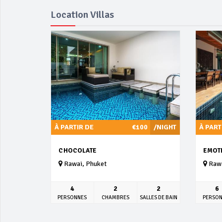
Location Villas
À PARTIR DE
€100
/NIGHT
À PART
CHOCOLATE
EMOT
Rawai, Phuket
Rawa
4
2
2
6
PERSONNES
CHAMBRES
SALLES DE BAIN
PERSO