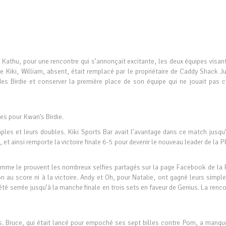
 Kathu, pour une rencontre qui s’annonçait excitante, les deux équipes visan
 Kiki, William, absent, était remplacé par le propriétaire de Caddy Shack Ju
 des Birdie et conserver la première place de son équipe qui ne jouait pas c
es pour Kwan’s Birdie.
ples et leurs doubles. Kiki Sports Bar avait l’avantage dans ce match jusqu’
et ainsi remporte la victoire finale 6-5 pour devenir le nouveau leader de la P
omme le prouvent les nombreux selfies partagés sur la page Facebook de la 
n au score ni à la victoire. Andy et Oh, pour Natalie, ont gagné leurs simple
été serrée jusqu’à la manche finale en trois sets en faveur de Genius. La renc
s. Bruce, qui était lancé pour empoché ses sept billes contre Pom, a manqu