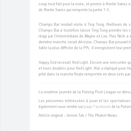
coup tout fait pour la noire, et permis à Martin Swiss e
de Martin Swiss qui remporte la partie 7-5.
Champs Bar rendait visite à Ting Tong. Meilleurs de 
Champs Bar a toutefois laissé Ting Tong prendre les
réagi par l’intermédiaire de Wayne et Lee. Puis Nick a
dernière manche serait décisive. Champs Bar pouvait i
table la plus difficile de la PPL. Il enregistrent leur pr
Happy End recevait Red Light. Encore une rencontre q
et leurs doubles pour Red Light. Mal a répliqué pour H
pitié dans la manche finale remportée en deux sets par
La onzième journée de la Patong Pool League se déroul
Les personnes intéressées à jouer et les spectateurs
également vous rendre sur
page Facebook
de la Paton
Article original : Jeroen Tak / The Phuket News