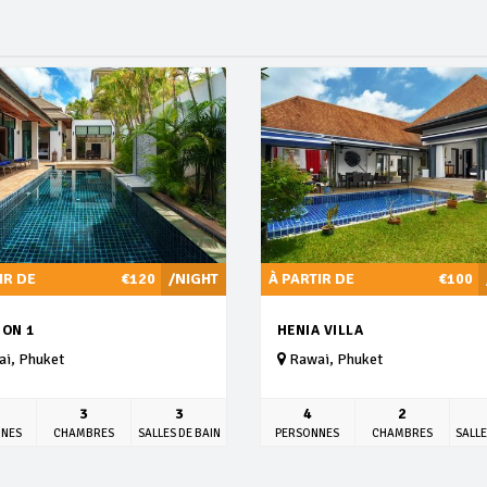
IR DE
€120
/NIGHT
À PARTIR DE
€100
ION 1
HENIA VILLA
i, Phuket
Rawai, Phuket
3
3
4
2
NNES
CHAMBRES
SALLES DE BAIN
PERSONNES
CHAMBRES
SALLE