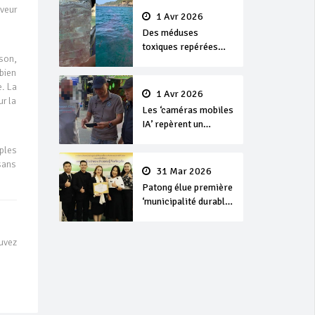
aveur
1 Avr 2026
Des méduses
toxiques repérées
son,
dans les eaux de
bien
Phuket
e. La
1 Avr 2026
r la
Les ‘caméras mobiles
IA’ repèrent un
français en
ples
dépassement de
 sans
séjour
31 Mar 2026
Patong élue première
‘municipalité durable’
de Thaïlande en 2025
uvez