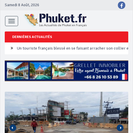
Samedi 8 Août, 2026
Toggle
navigation
DERNIÈRES ACTUALITÉS
Un touriste français blessé en se faisant arracher son collier en 
Phuket Peranakan Festival
‘Phuket Eye’ assurera la sécurité pendant Songkran
Phuket augmente les prix des bateaux vers Koh Phi Phi et des ex
Campagne de sécurité routière ‘Seven Days of Danger’ de Songkr