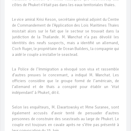
côtes de Phuket n’était pas dans les eaux territoriales thaïes.
Le vice amiral Krisi Keson, secrétaire général adjoint du Centre
de Commandement de l’Application des Lois Maritimes Thaïes
insistait alors sur le fait que le secteur se trouvait dans la
juridiction de la Thaïlande. M. Wanchat n’a pas dévoilé les
identités des neufs suspects, mais a identifié un allemand,
Coch Ruger, le propriétaire de Ocean Builders, la compagnie qui
a aidé le couple a installer le seastead.
La Police de l’Immigration a révoqué son visa et rassemble
d’autres preuves le concernant, a indiqué M. Wanchat. Les
officiers considère que le groupe formé de l’américain, de
l’allemand et de thaïs a conspiré pour établir un ‘état
indépendant’ à Phuket, dit il.
Selon les enquêteurs, M. Elwartowsky et Mme Suranee, sont
également accusés d’avoir tenté de persuader d’autres
personnes de construire des seasteads au large de Phuket. Le
couple est toujours en cavale après ne s’être pas présenté à
leur convocation du 25 Juin.