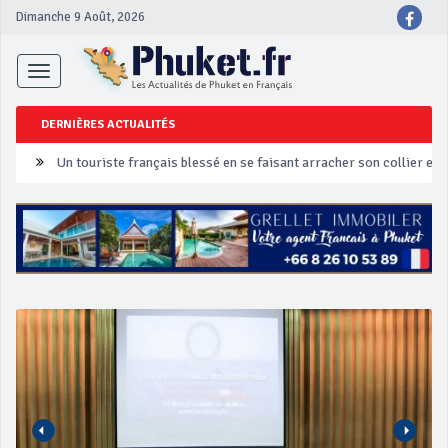
Dimanche 9 Août, 2026
Toggle
navigation
DERNIÈRES ACTUALITÉS
Un touriste français blessé en se faisant arracher son collier en 
Phuket Peranakan Festival
‘Phuket Eye’ assurera la sécurité pendant Songkran
Phuket augmente les prix des bateaux vers Koh Phi Phi et des ex
Campagne de sécurité routière ‘Seven Days of Danger’ de Songkr