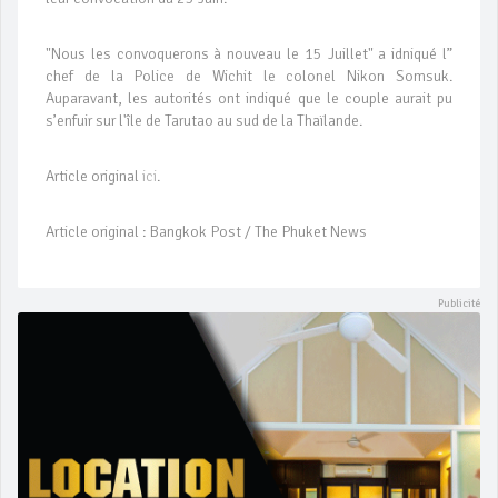
"Nous les convoquerons à nouveau le 15 Juillet" a idniqué l”
chef de la Police de Wichit le colonel Nikon Somsuk.
Auparavant, les autorités ont indiqué que le couple aurait pu
s’enfuir sur l'île de Tarutao au sud de la Thaïlande.
Article original
ici
.
Article original : Bangkok Post / The Phuket News