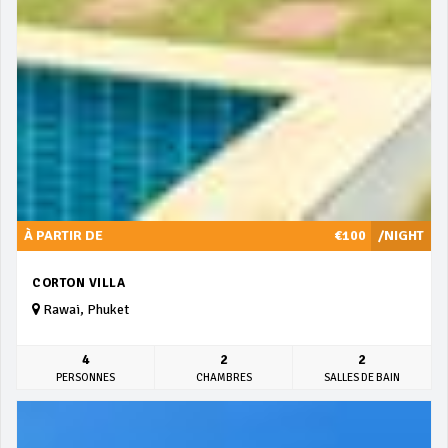
À PARTIR DE
€100
/NIGHT
CORTON VILLA
Rawai, Phuket
4
2
2
PERSONNES
CHAMBRES
SALLES DE BAIN