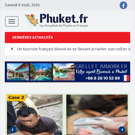
Samedi 8 Août, 2026
Toggle
navigation
DERNIÈRES ACTUALITÉS
Un touriste français blessé en se faisant arracher son collier en 
Phuket Peranakan Festival
‘Phuket Eye’ assurera la sécurité pendant Songkran
Phuket augmente les prix des bateaux vers Koh Phi Phi et des ex
Campagne de sécurité routière ‘Seven Days of Danger’ de Songkr