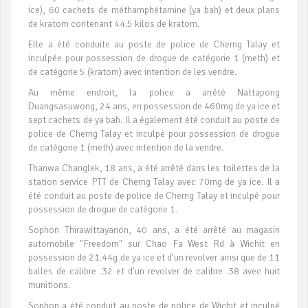
ice), 60 cachets de méthamphétamine (ya bah) et deux plans
de kratom contenant 44.5 kilos de kratom.
Elle a été conduite au poste de police de Cherng Talay et
inculpée pour possession de drogue de catégorie 1 (meth) et
de catégorie 5 (kratom) avec intention de les vendre.
Au même endroit, la police a arrêté Nattapong
Duangsasuwong, 24 ans, en possession de 460mg de ya ice et
sept cachets de ya bah. Il a également été conduit au poste de
police de Cherng Talay et inculpé pour possession de drogue
de catégorie 1 (meth) avec intention de la vendre.
Thanwa Changlek, 18 ans, a été arrêté dans les toilettes de la
station service PTT de Cherng Talay avec 70mg de ya ice. Il a
été conduit au poste de police de Cherng Talay et inculpé pour
possession de drogue de catégorie 1.
Sophon Thirawittayanon, 40 ans, a été arrêté au magasin
automobile "Freedom" sur Chao Fa West Rd à Wichit en
possession de 21.44g de ya ice et d’un revolver ainsi que de 11
balles de calibre .32 et d’un revolver de calibre .38 avec huit
munitions.
Sophon a été conduit au poste de police de Wichit et inculpé