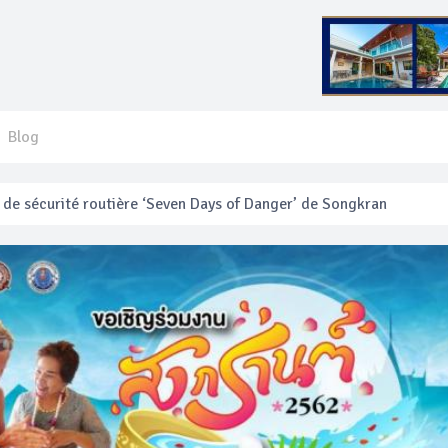
Blog
 français blessé en se faisant arracher son collier en or
anakan Festival
e’ assurera la sécurité pendant Songkran
mente les prix des bateaux vers Koh Phi Phi et des excursions en 