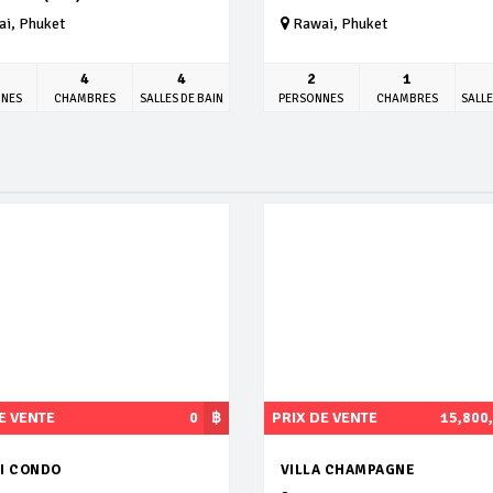
i, Phuket
Rawai, Phuket
4
4
2
1
NNES
CHAMBRES
SALLES DE BAIN
PERSONNES
CHAMBRES
SALLE
E VENTE
0
฿
PRIX DE VENTE
15,800
I CONDO
VILLA CHAMPAGNE