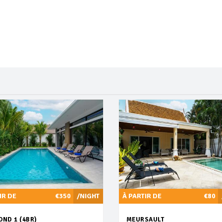
IR DE
€350
/NIGHT
À PARTIR DE
€80
ND 1 (4BR)
MEURSAULT