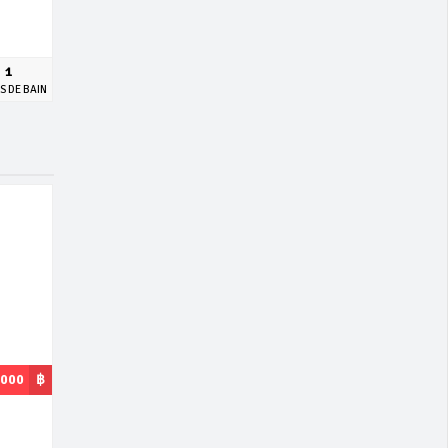
1
S DE BAIN
,000
฿