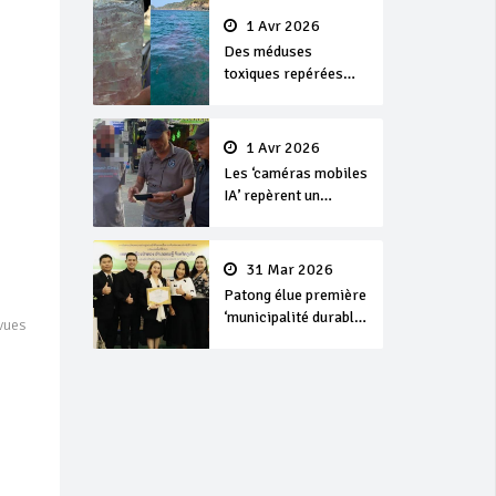
1 Avr 2026
Des méduses
toxiques repérées
dans les eaux de
Phuket
1 Avr 2026
Les ‘caméras mobiles
IA’ repèrent un
français en
dépassement de
séjour
31 Mar 2026
Patong élue première
‘municipalité durable’
vues
de Thaïlande en 2025