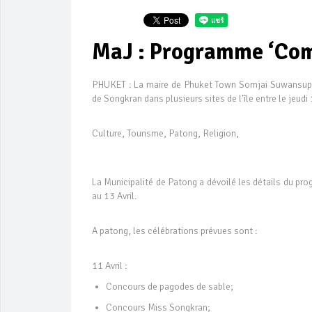
MaJ : Programme ‘com
PHUKET : La maire de Phuket Town Somjai Suwansupana 
de Songkran dans plusieurs sites de l'île entre le jeudi 1
Culture, Tourisme, Patong, Religion,
La Municipalité de Patong a dévoilé les détails du p
au 13 Avril.
A patong, les célébrations prévues sont :
11 Avril :
Concours de pagodes de sable;
Concours Miss Songkran;