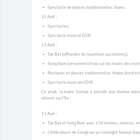
Spectacle de danses traditionnelles thaïes.
12 Avril :
Spectacles;
Spectacle musical EDM.
13 Avril :
Tak Bat (offrandes de nourriture aux moines);
Song Nam (versement d’eau sur les mains des moine
Musiques et danses traditionnelles thaïes (nord est
Spectacle musicam EDM.
Ce jeudi, la maire Somjai a présidé une réunion dans
ailleurs sur l'île :
13 Avril :
Tak Bat et Song Nam avec 139 moines, novices, e
Célébrations de Songkran au Limelight Avenue Dep