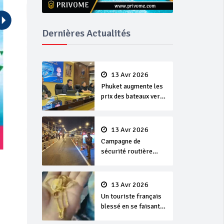
Dernières Actualités
13 Avr 2026
Phuket augmente les
prix des bateaux vers
Koh Phi Phi et des
excursions en mer
13 Avr 2026
Campagne de
sécurité routière
‘Seven Days of
Danger’ de Songkran
13 Avr 2026
Un touriste français
blessé en se faisant
arracher son collier