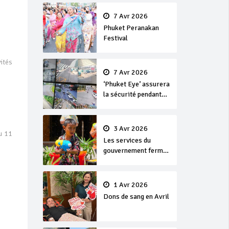
en or
7 Avr 2026
Phuket Peranakan
Festival
ités
7 Avr 2026
‘Phuket Eye’ assurera
la sécurité pendant
Songkran
3 Avr 2026
u 11
Les services du
gouvernement fermés
pour la Journée
Chakri Day et
Songkran
1 Avr 2026
Dons de sang en Avril