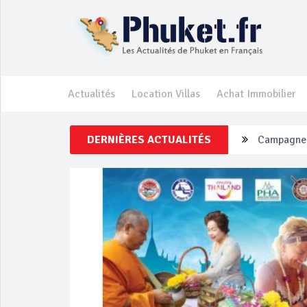
Actualités
Location Villas
Achat Immobilier
DERNIÈRES ACTUALITÉS
Un touriste
Phuket Per
‘Phuket Ey
Phuket aug