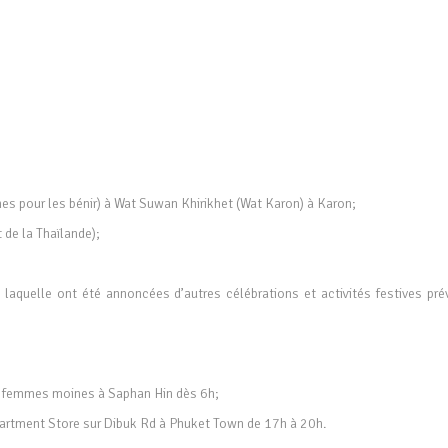
s pour les bénir) à Wat Suwan Khirikhet (Wat Karon) à Karon;
 de la Thaïlande);
 laquelle ont été annoncées d’autres célébrations et activités festives pré
t femmes moines à Saphan Hin dès 6h;
artment Store sur Dibuk Rd à Phuket Town de 17h à 20h.