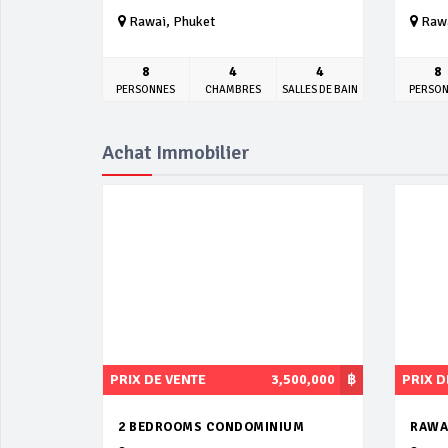
Rawai, Phuket
Rawa
8
4
4
8
PERSONNES
CHAMBRES
SALLES DE BAIN
PERSO
Achat Immobilier
PRIX DE VENTE
3,500,000
฿
PRIX D
2 BEDROOMS CONDOMINIUM
RAWA