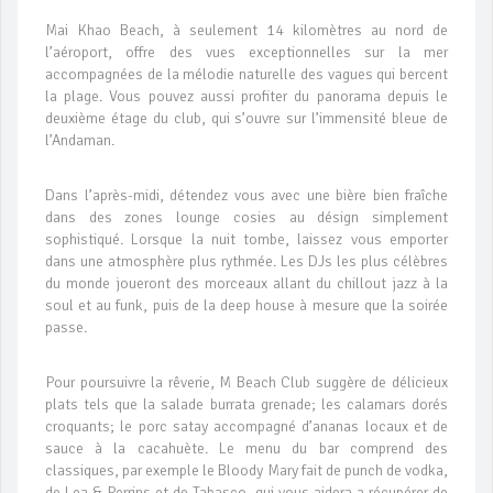
Mai Khao Beach, à seulement 14 kilomètres au nord de
l’aéroport, offre des vues exceptionnelles sur la mer
accompagnées de la mélodie naturelle des vagues qui bercent
la plage. Vous pouvez aussi profiter du panorama depuis le
deuxième étage du club, qui s’ouvre sur l’immensité bleue de
l’Andaman.
Dans l’après-midi, détendez vous avec une bière bien fraîche
dans des zones lounge cosies au désign simplement
sophistiqué. Lorsque la nuit tombe, laissez vous emporter
dans une atmosphère plus rythmée. Les DJs les plus célèbres
du monde joueront des morceaux allant du chillout jazz à la
soul et au funk, puis de la deep house à mesure que la soirée
passe.
Pour poursuivre la rêverie, M Beach Club suggère de délicieux
plats tels que la salade burrata grenade; les calamars dorés
croquants; le porc satay accompagné d’ananas locaux et de
sauce à la cacahuète. Le menu du bar comprend des
classiques, par exemple le Bloody Mary fait de punch de vodka,
de Lea & Perrins et de Tabasco, qui vous aidera a récupérer de