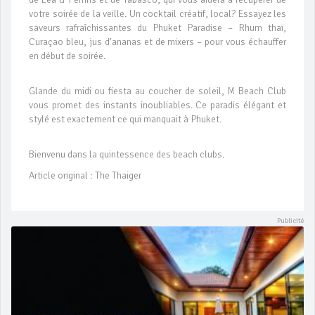
votre soirée de la veille. Un cocktail créatif, local? Essayez les
saveurs rafraîchissantes du Phuket Paradise – Rhum thaï,
Curaçao bleu, jus d’ananas et de mixers – pour vous échauffer
en début de soirée.
Glande du midi ou fiesta au coucher de soleil, M Beach Club
vous promet des instants inoubliables. Ce paradis élégant et
stylé est exactement ce qui manquait à Phuket.
Bienvenu dans la quintessence des beach clubs.
Article original : The Thaiger