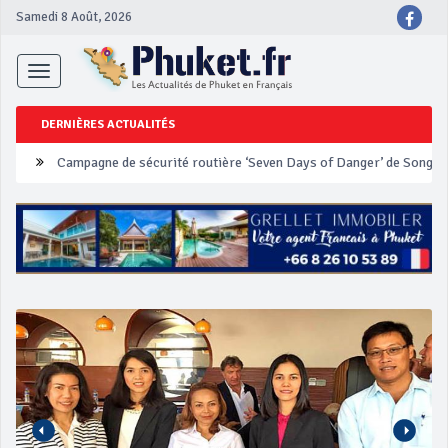
Samedi 8 Août, 2026
Toggle
navigation
DERNIÈRES ACTUALITÉS
Un touriste français blessé en se faisant arracher son collier en 
Phuket Peranakan Festival
‘Phuket Eye’ assurera la sécurité pendant Songkran
Phuket augmente les prix des bateaux vers Koh Phi Phi et des ex
Campagne de sécurité routière ‘Seven Days of Danger’ de Songkr