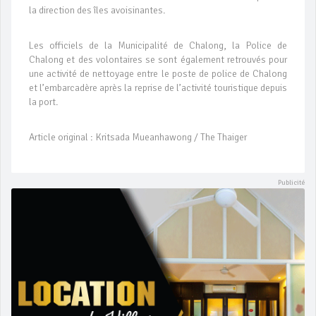
la direction des îles avoisinantes.
Les officiels de la Municipalité de Chalong, la Police de
Chalong et des volontaires se sont également retrouvés pour
une activité de nettoyage entre le poste de police de Chalong
et l’embarcadère après la reprise de l’activité touristique depuis
la port.
Article original : Kritsada Mueanhawong / The Thaiger