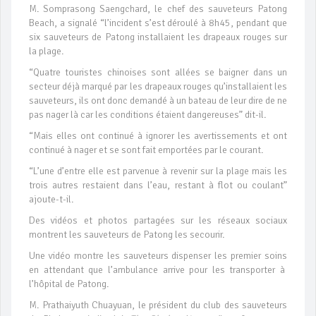
M. Somprasong Saengchard, le chef des sauveteurs Patong
Beach, a signalé “l’incident s’est déroulé à 8h45, pendant que
six sauveteurs de Patong installaient les drapeaux rouges sur
la plage.
“Quatre touristes chinoises sont allées se baigner dans un
secteur déjà marqué par les drapeaux rouges qu’installaient les
sauveteurs, ils ont donc demandé à un bateau de leur dire de ne
pas nager là car les conditions étaient dangereuses” dit-il.
“Mais elles ont continué à ignorer les avertissements et ont
continué à nager et se sont fait emportées par le courant.
“L’une d’entre elle est parvenue à revenir sur la plage mais les
trois autres restaient dans l’eau, restant à flot ou coulant”
ajoute-t-il.
Des vidéos et photos partagées sur les réseaux sociaux
montrent les sauveteurs de Patong les secourir.
Une vidéo montre les sauveteurs dispenser les premier soins
en attendant que l’ambulance arrive pour les transporter à
l’hôpital de Patong.
M. Prathaiyuth Chuayuan, le président du club des sauveteurs