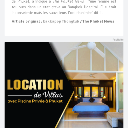
de Phuket, a indiqué à
The Phuket News
“une femme est
toujours dans un état grave au Bangkok Hospital. Elle était
inconsciente mais les sauveteurs l’ont réanimée” dit-il.
Article original :
Eakkapop Thongtub
/ The Phuket News