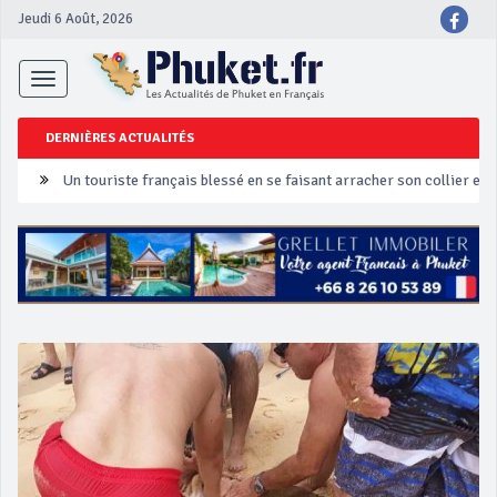
Jeudi 6 Août, 2026
Toggle
navigation
DERNIÈRES ACTUALITÉS
Un touriste français blessé en se faisant arracher son collier en 
Phuket Peranakan Festival
‘Phuket Eye’ assurera la sécurité pendant Songkran
Phuket augmente les prix des bateaux vers Koh Phi Phi et des ex
Campagne de sécurité routière ‘Seven Days of Danger’ de Songkr