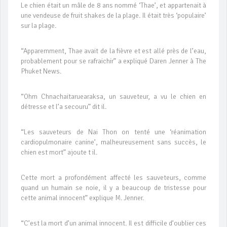
Le chien était un mâle de 8 ans nommé ‘Thae’, et appartenait à
une vendeuse de fruit shakes de la plage. Il était très ‘populaire’
sur la plage.
“Apparemment, Thae avait de la fièvre et est allé près de l’eau,
probablement pour se rafraichir” a expliqué Daren Jenner à The
Phuket News.
“Ohm Chnachaitaruearaksa, un sauveteur, a vu le chien en
détresse et l’a secouru” dit il.
“Les sauveteurs de Nai Thon on tenté une ‘réanimation
cardiopulmonaire canine’, malheureusement sans succès, le
chien est mort” ajoute t il.
Cette mort a profondément affecté les sauveteurs, comme
quand un humain se noie, il y a beaucoup de tristesse pour
cette animal innocent” explique M. Jenner.
“C’est la mort d’un animal innocent. Il est difficile d’oublier ces