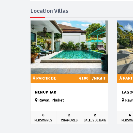
Location Villas
À PARTIR DE
€100
/NIGHT
À PART
NENUPHAR
LAGO
Rawai, Phuket
Rawa
6
2
2
6
PERSONNES
CHAMBRES
SALLES DE BAIN
PERSO