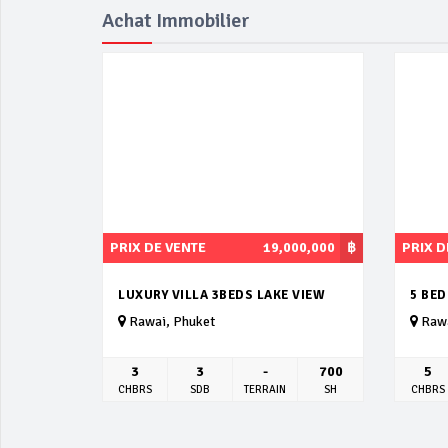
Achat Immobilier
PRIX DE VENTE
19,000,000
฿
PRIX D
LUXURY VILLA 3BEDS LAKE VIEW
5 BE
Rawai, Phuket
Rawa
3
3
-
700
5
CHBRS
SDB
TERRAIN
SH
CHBRS