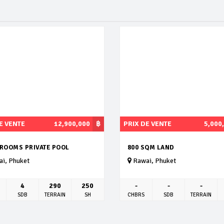
E VENTE
12,900,000
฿
PRIX DE VENTE
5,000
DROOMS PRIVATE POOL
800 SQM LAND
i, Phuket
Rawai, Phuket
4
290
250
-
-
-
SDB
TERRAIN
SH
CHBRS
SDB
TERRAIN