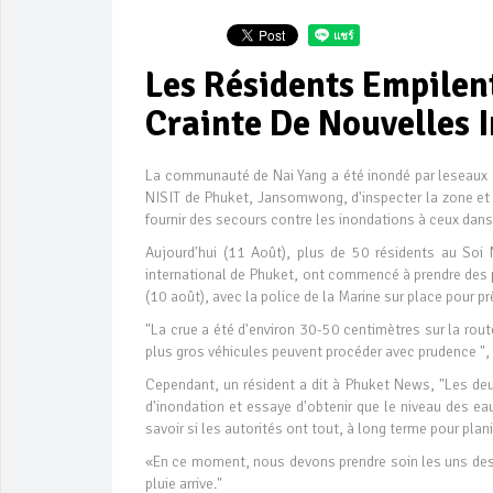
Les Résidents Empilen
Crainte De Nouvelles 
La communauté de Nai Yang a été inondé par leseaux de 
NISIT de Phuket, Jansomwong, d'inspecter la zone e
fournir des secours contre les inondations à ceux dans
Aujourd'hui (11 Août), plus de 50 résidents au Soi
international de Phuket, ont commencé à prendre des pr
(10 août), avec la police de la Marine sur place pour pr
"La crue a été d'environ 30-50 centimètres sur la ro
plus gros véhicules peuvent procéder avec prudence ",
Cependant, un résident a dit à Phuket News, "Les de
d'inondation et essaye d'obtenir que le niveau des eau
savoir si les autorités ont tout, à long terme pour plan
«En ce moment, nous devons prendre soin les uns des au
pluie arrive."