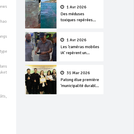
News
1 Avr 2026
Des méduses
toxiques repérées
Khao
dans les eaux de
Phuket
angs
1 Avr 2026
Les ‘caméras mobiles
type
IA’ repèrent un
français en
dépassement de
 dans
séjour
uket
31 Mar 2026
Patong élue première
‘municipalité durable’
de Thaïlande en 2025
âts,