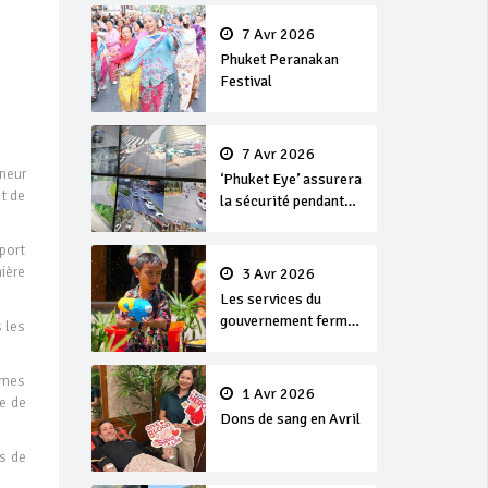
en or
7 Avr 2026
Phuket Peranakan
Festival
7 Avr 2026
rneur
‘Phuket Eye’ assurera
t de
la sécurité pendant
Songkran
port
nière
3 Avr 2026
Les services du
gouvernement fermés
 les
pour la Journée
Chakri Day et
èmes
Songkran
1 Avr 2026
le de
Dons de sang en Avril
us de