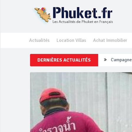
Actualités
Location Villas
Achat Immobilier
DERNIÈRES ACTUALITÉS
Un touriste
Phuket Per
‘Phuket Ey
Phuket aug
Campagne d