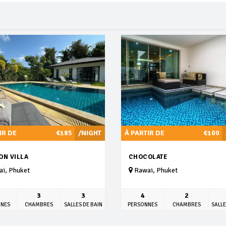
IR DE
€185
/NIGHT
À PARTIR DE
€100
ON VILLA
CHOCOLATE
i, Phuket
Rawai, Phuket
3
3
4
2
NNES
CHAMBRES
SALLES DE BAIN
PERSONNES
CHAMBRES
SALLE