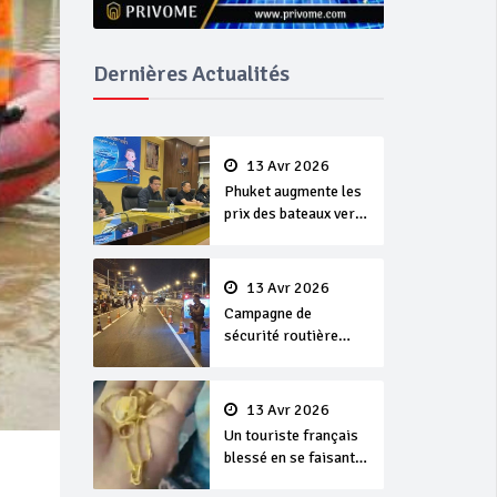
Dernières Actualités
13 Avr 2026
Phuket augmente les
prix des bateaux vers
Koh Phi Phi et des
excursions en mer
13 Avr 2026
Campagne de
sécurité routière
‘Seven Days of
Danger’ de Songkran
13 Avr 2026
Un touriste français
blessé en se faisant
arracher son collier