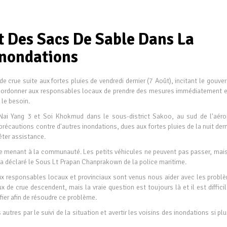
t Des Sacs De Sable Dans La
Inondations
crue suite aux fortes pluies de vendredi dernier (7 Août), incitant le gouve
t ordonner aux responsables locaux de prendre des mesures immédiatement e
 le besoin.
 Nai Yang 3 et Soi Khokmud dans le sous-district Sakoo, au sud de l'aéro
écautions contre d'autres inondations, dues aux fortes pluies de la nuit der
êter assistance.
ute menant à la communauté. Les petits véhicules ne peuvent pas passer, mais
 a déclaré le Sous Lt Prapan Chanprakown de la police maritime.
ux responsables locaux et provinciaux sont venus nous aider avec les probl
x de crue descendent, mais la vraie question est toujours là et il est diffici
ifier afin de résoudre ce problème.
tres par le suivi de la situation et avertir les voisins des inondations si pl