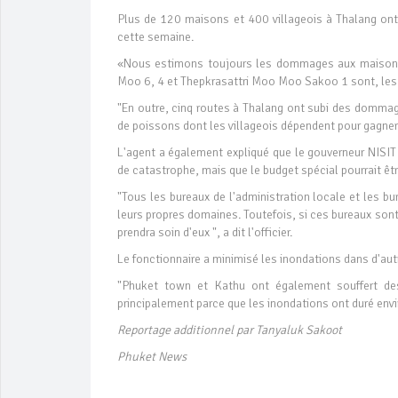
Plus de 120 maisons et 400 villageois à Thalang ont
cette semaine.
«Nous estimons toujours les dommages aux maisons et
Moo 6, 4 et Thepkrasattri Moo Moo Sakoo 1 sont, les 
"En outre, cinq routes à Thalang ont subi des dommag
de poissons dont les villageois dépendent pour gagner 
L'agent a également expliqué que le gouverneur NISIT 
de catastrophe, mais que le budget spécial pourrait êt
"Tous les bureaux de l'administration locale et les bu
leurs propres domaines. Toutefois, si ces bureaux so
prendra soin d'eux ", a dit l'officier.
Le fonctionnaire a minimisé les inondations dans d'autr
"Phuket town et Kathu ont également souffert des
principalement parce que les inondations ont duré envir
Reportage additionnel par Tanyaluk Sakoot
Phuket News