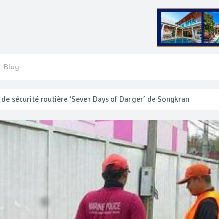
Blog
 français blessé en se faisant arracher son collier en or
anakan Festival
e’ assurera la sécurité pendant Songkran
mente les prix des bateaux vers Koh Phi Phi et des excursions en 
e sécurité routière ‘Seven Days of Danger’ de Songkran