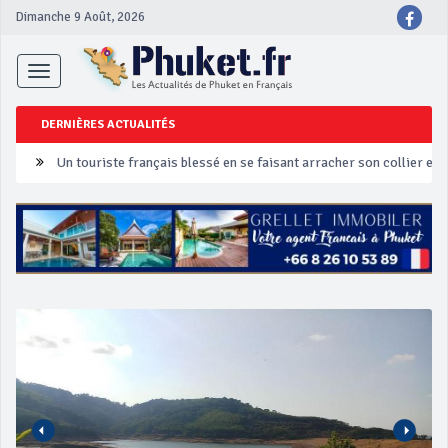
Dimanche 9 Août, 2026
Toggle
navigation
DERNIÈRES ACTUALITÉS
Un touriste français blessé en se faisant arracher son collier en 
Phuket Peranakan Festival
‘Phuket Eye’ assurera la sécurité pendant Songkran
Phuket augmente les prix des bateaux vers Koh Phi Phi et des ex
Campagne de sécurité routière ‘Seven Days of Danger’ de Songkr