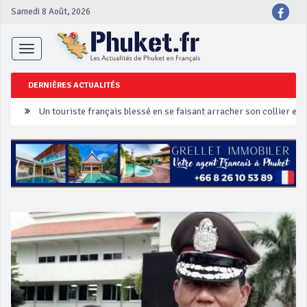
Samedi 8 Août, 2026
Toggle
navigation
DERNIÈRES ACTUALITÉS
Un touriste français blessé en se faisant arracher son collier en 
Phuket Peranakan Festival
‘Phuket Eye’ assurera la sécurité pendant Songkran
Phuket augmente les prix des bateaux vers Koh Phi Phi et des ex
Campagne de sécurité routière ‘Seven Days of Danger’ de Songkr