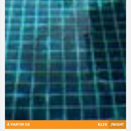
À PARTIR DE
€120
/NIGHT