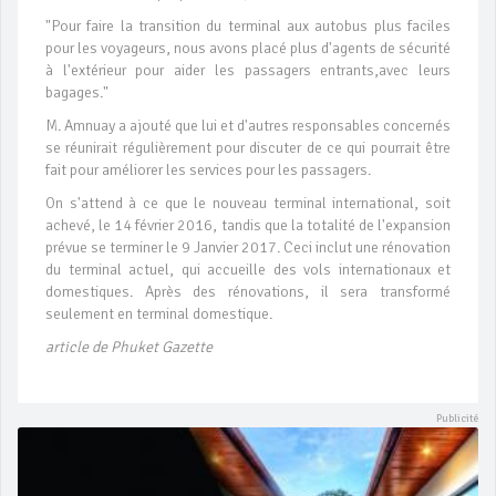
"Pour faire la transition du terminal aux autobus plus faciles
pour les voyageurs, nous avons placé plus d'agents de sécurité
à l'extérieur pour aider les passagers entrants,avec leurs
bagages."
M. Amnuay a ajouté que lui et d'autres responsables concernés
se réunirait régulièrement pour discuter de ce qui pourrait être
fait pour améliorer les services pour les passagers.
On s'attend à ce que le nouveau terminal international, soit
achevé, le 14 février 2016, tandis que la totalité de l'expansion
prévue se terminer le 9 Janvier 2017. Ceci inclut une rénovation
du terminal actuel, qui accueille des vols internationaux et
domestiques. Après des rénovations, il sera transformé
seulement en terminal domestique.
article de Phuket Gazette