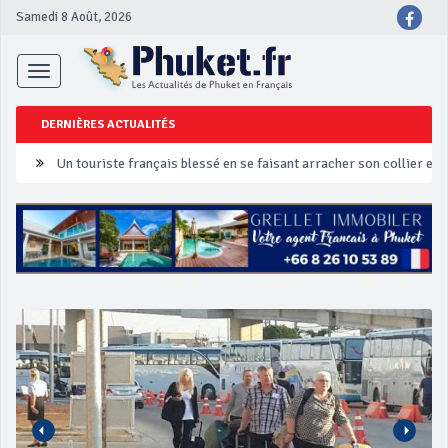
Samedi 8 Août, 2026
Toggle
navigation
DERNIÈRES ACTUALITÉS
Un touriste français blessé en se faisant arracher son collier en 
Phuket Peranakan Festival
‘Phuket Eye’ assurera la sécurité pendant Songkran
Phuket augmente les prix des bateaux vers Koh Phi Phi et des ex
Campagne de sécurité routière ‘Seven Days of Danger’ de Songkr