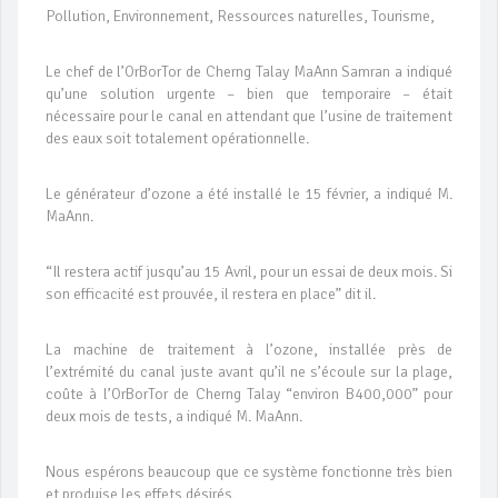
Pollution, Environnement, Ressources naturelles, Tourisme,
Le chef de l’OrBorTor de Cherng Talay MaAnn Samran a indiqué
qu’une solution urgente – bien que temporaire – était
nécessaire pour le canal en attendant que l’usine de traitement
des eaux soit totalement opérationnelle.
Le générateur d’ozone a été installé le 15 février, a indiqué M.
MaAnn.
“Il restera actif jusqu’au 15 Avril, pour un essai de deux mois. Si
son efficacité est prouvée, il restera en place” dit il.
La machine de traitement à l’ozone, installée près de
l’extrémité du canal juste avant qu’il ne s’écoule sur la plage,
coûte à l’OrBorTor de Cherng Talay “environ B400,000” pour
deux mois de tests, a indiqué M. MaAnn.
Nous espérons beaucoup que ce système fonctionne très bien
et produise les effets désirés.