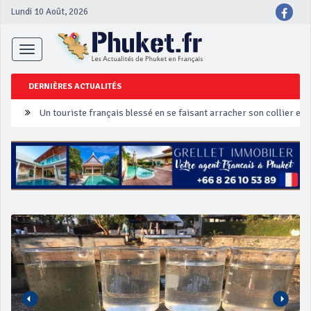
Lundi 10 Août, 2026
Toggle
navigation
DERNIÈRES ACTUALITÉS
Un touriste français blessé en se faisant arracher son collier en 
Phuket Peranakan Festival
‘Phuket Eye’ assurera la sécurité pendant Songkran
Phuket augmente les prix des bateaux vers Koh Phi Phi et des ex
Campagne de sécurité routière ‘Seven Days of Danger’ de Songkr