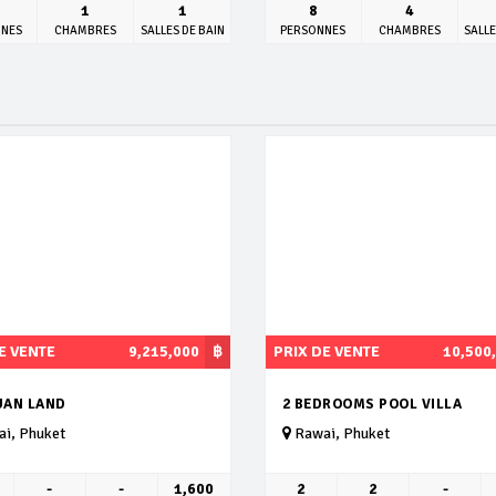
1
1
8
4
NNES
CHAMBRES
SALLES DE BAIN
PERSONNES
CHAMBRES
SALLE
E VENTE
9,215,000
฿
PRIX DE VENTE
10,500
UAN LAND
2 BEDROOMS POOL VILLA
i, Phuket
Rawai, Phuket
-
-
1,600
2
2
-