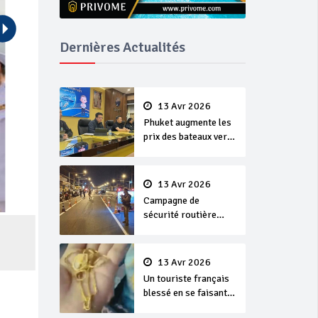
Dernières Actualités
13 Avr 2026
Phuket augmente les
prix des bateaux vers
Koh Phi Phi et des
excursions en mer
13 Avr 2026
Campagne de
sécurité routière
‘Seven Days of
Danger’ de Songkran
13 Avr 2026
Un touriste français
blessé en se faisant
arracher son collier