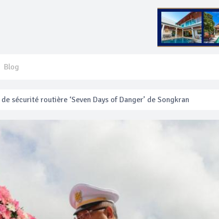
Blog
e sécurité routière ‘Seven Days of Danger’ de Songkran
 français blessé en se faisant arracher son collier en or
anakan Festival
e’ assurera la sécurité pendant Songkran
mente les prix des bateaux vers Koh Phi Phi et des excursions en 