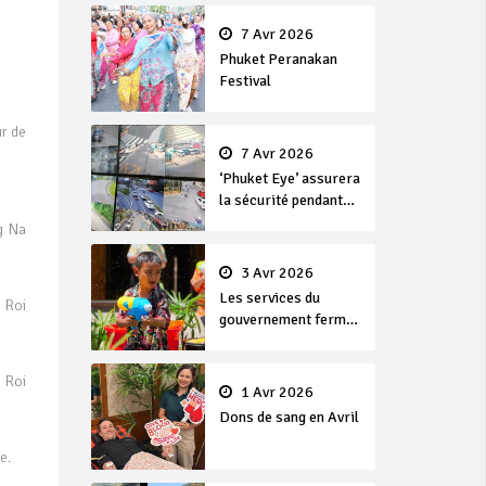
en or
7 Avr 2026
Phuket Peranakan
Festival
r de
7 Avr 2026
‘Phuket Eye’ assurera
la sécurité pendant
Songkran
g Na
3 Avr 2026
Les services du
 Roi
gouvernement fermés
pour la Journée
Chakri Day et
 Roi
Songkran
1 Avr 2026
Dons de sang en Avril
e.