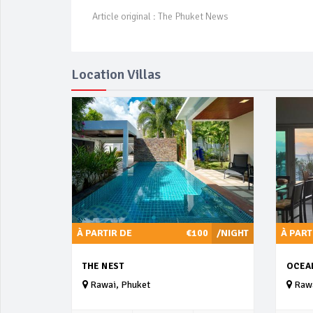
Article original : The Phuket News
Location Villas
À PARTIR DE
€100
/NIGHT
À PART
THE NEST
OCEA
Rawai, Phuket
Rawa