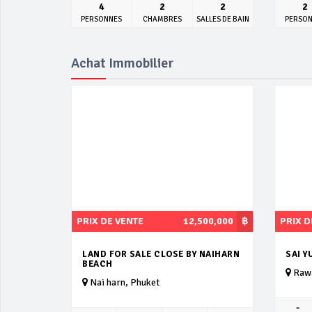
4
2
2
2
PERSONNES
CHAMBRES
SALLES DE BAIN
PERSO
Achat Immobilier
PRIX DE VENTE
12,500,000
฿
PRIX D
LAND FOR SALE CLOSE BY NAIHARN
SAI Y
BEACH
Rawa
Nai harn, Phuket
-