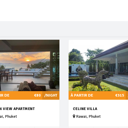
IR DE
€80
/NIGHT
À PARTIR DE
€315
N VIEW APARTMENT
CELINE VILLA
i, Phuket
Rawai, Phuket