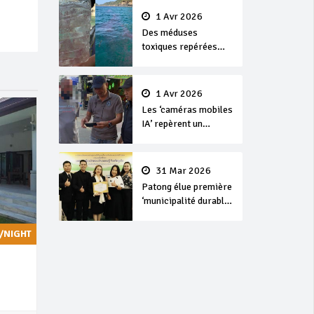
1 Avr 2026
Des méduses
toxiques repérées
dans les eaux de
Phuket
1 Avr 2026
Les ‘caméras mobiles
IA’ repèrent un
français en
dépassement de
séjour
31 Mar 2026
Patong élue première
‘municipalité durable’
de Thaïlande en 2025
/NIGHT