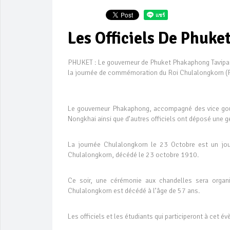
Les Officiels De Phuk
PHUKET : Le gouverneur de Phuket Phakaphong Tavipatan
la journée de commémoration du Roi Chulalongkorn (
Le gouverneur Phakaphong, accompagné des vice go
Nongkhai ainsi que d’autres officiels ont déposé une ge
La journée Chulalongkorn le 23 Octobre est un jou
Chulalongkorn, décédé le 23 octobre 1910.
Ce soir, une cérémonie aux chandelles sera organ
Chulalongkorn est décédé à l’âge de 57 ans.
Les officiels et les étudiants qui participeront à cet é