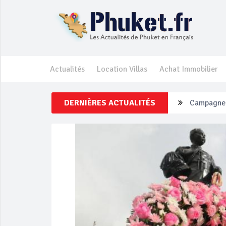
Actualités
Location Villas
Achat Immobilier
Campagne d
DERNIÈRES ACTUALITÉS
Un touriste
Phuket Per
‘Phuket Ey
Phuket aug