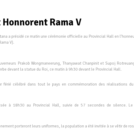
et Honnorent Rama V
a a présidé ce matin une cérémonie officielle au Provincial Hall en l’honneu
Rama V).
uverneurs Prakob Wongmaneerung, Thanyawat Chanpinit et Supoj Rotreuan
rbe devant la statue du Roi, ce matin à 9h30 devant le Provincial Hall.
r férié célébré dans tout le pays en commémoration des réalisations du
isée à 18h30 au Provincial Hall, suivie de 57 secondes de silence. Le
vènement porteront leurs uniformes, la population a été invitée à se vêtir de ros