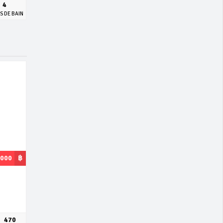
4
S DE BAIN
,000
฿
470