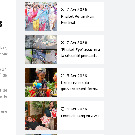
en or
7 Avr 2026
Phuket Peranakan
s
Festival
7 Avr 2026
uket,
‘Phuket Eye’ assurera
 pour
la sécurité pendant
Songkran
e 24
) de
3 Avr 2026
Les services du
gouvernement fermés
t se
pour la Journée
e le
Chakri Day et
Songkran
1 Avr 2026
 une
Dons de sang en Avril