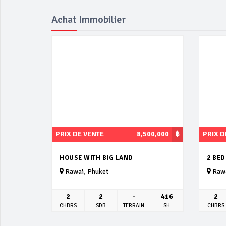
Achat Immobilier
PRIX DE VENTE
8,500,000
฿
PRIX D
HOUSE WITH BIG LAND
2 BE
Rawai, Phuket
Rawa
2
2
-
416
2
CHBRS
SDB
TERRAIN
SH
CHBRS