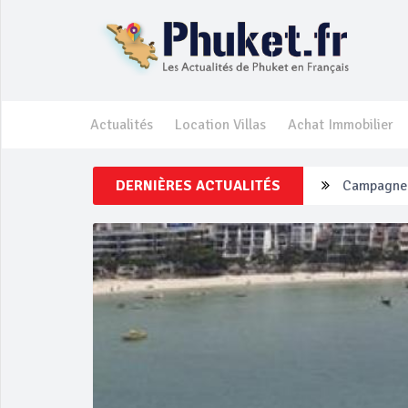
Actualités
Location Villas
Achat Immobilier
DERNIÈRES ACTUALITÉS
Campagne d
Un touriste
Phuket Per
‘Phuket Ey
Phuket aug