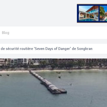
Blog
e sécurité routière ‘Seven Days of Danger’ de Songkran
 français blessé en se faisant arracher son collier en or
anakan Festival
e’ assurera la sécurité pendant Songkran
mente les prix des bateaux vers Koh Phi Phi et des excursions en 