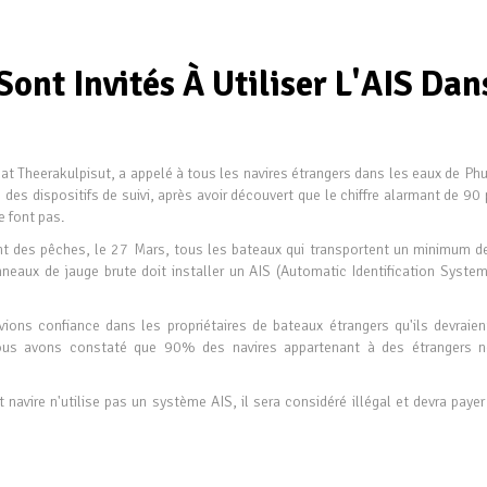
Sont Invités À Utiliser L'AIS Dan
at Theerakulpisut, a appelé à tous les navires étrangers dans les eaux de Ph
) des dispositifs de suivi, après avoir découvert que le chiffre alarmant de 90
e font pas.
nt des pêches, le 27 Mars, tous les bateaux qui transportent un minimum d
eaux de jauge brute doit installer un AIS (Automatic Identification System
ions confiance dans les propriétaires de bateaux étrangers qu'ils devraien
ous avons constaté que 90% des navires appartenant à des étrangers n
navire n'utilise pas un système AIS, il sera considéré illégal et devra payer