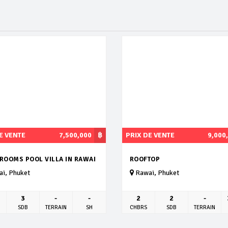
E VENTE
7,500,000
฿
PRIX DE VENTE
9,000
DROOMS POOL VILLA IN RAWAI
ROOFTOP
i, Phuket
Rawai, Phuket
3
-
-
2
2
-
SDB
TERRAIN
SH
CHBRS
SDB
TERRAIN