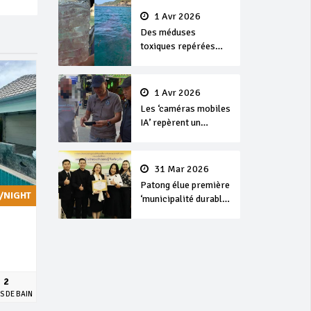
1 Avr 2026
Des méduses
toxiques repérées
dans les eaux de
Phuket
1 Avr 2026
Les ‘caméras mobiles
IA’ repèrent un
français en
dépassement de
séjour
31 Mar 2026
Patong élue première
/NIGHT
‘municipalité durable’
de Thaïlande en 2025
2
S DE BAIN