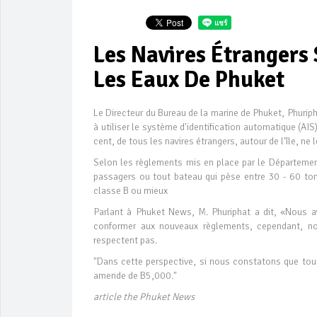
Les Navires Étrangers 
Les Eaux De Phuket
Le Directeur du Bureau de la marine de Phuket, Phuriph
à utiliser le système d'identification automatique (AIS
cent, de tous les navires étrangers, autour de l'île, ne l
Selon les règlements mis en place par le Départeme
passagers ou tout bateau qui pèse entre 30 - 60 tonn
classe B ou mieux
Parlant à Phuket News, M. Phuriphat a dit, «Nous av
conformer aux nouveaux règlements, cependant, n
respectent pas.
"Dans cette perspective, si nous constatons que tout 
amende de B5,000."
article the Phuket News