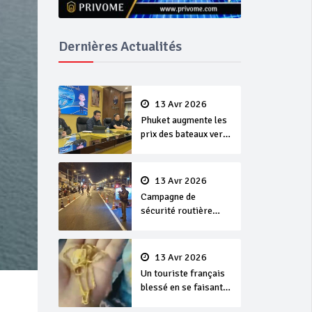
Dernières Actualités
13 Avr 2026
Phuket augmente les
prix des bateaux vers
Koh Phi Phi et des
excursions en mer
13 Avr 2026
Campagne de
sécurité routière
‘Seven Days of
Danger’ de Songkran
13 Avr 2026
Un touriste français
blessé en se faisant
arracher son collier