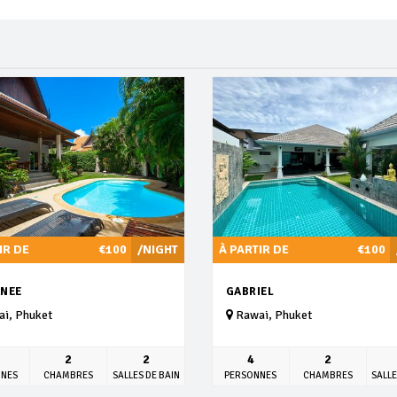
IR DE
€100
/NIGHT
À PARTIR DE
€100
NEE
GABRIEL
i, Phuket
Rawai, Phuket
2
2
4
2
NNES
CHAMBRES
SALLES DE BAIN
PERSONNES
CHAMBRES
SALLE