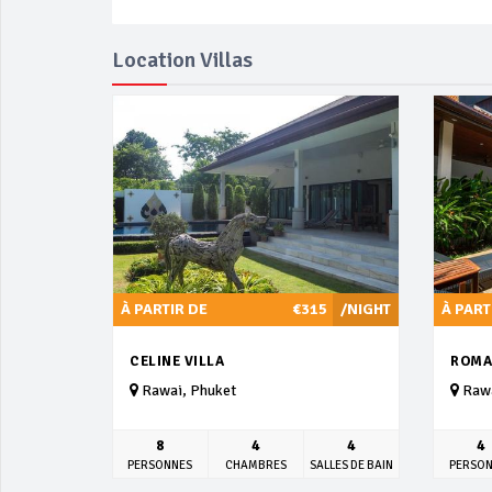
Location Villas
À PARTIR DE
€315
/NIGHT
À PART
CELINE VILLA
ROMA
Rawai, Phuket
Rawa
8
4
4
4
PERSONNES
CHAMBRES
SALLES DE BAIN
PERSO