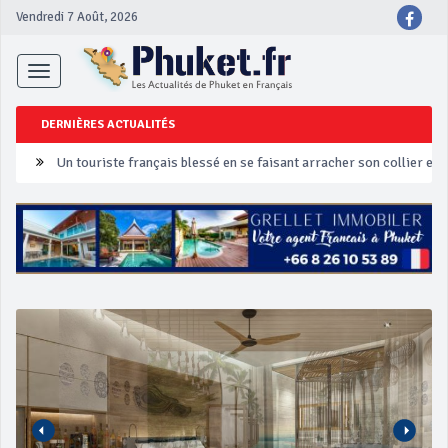
Vendredi 7 Août, 2026
Toggle
navigation
DERNIÈRES ACTUALITÉS
Un touriste français blessé en se faisant arracher son collier en 
Phuket Peranakan Festival
‘Phuket Eye’ assurera la sécurité pendant Songkran
Phuket augmente les prix des bateaux vers Koh Phi Phi et des ex
Campagne de sécurité routière ‘Seven Days of Danger’ de Songkr