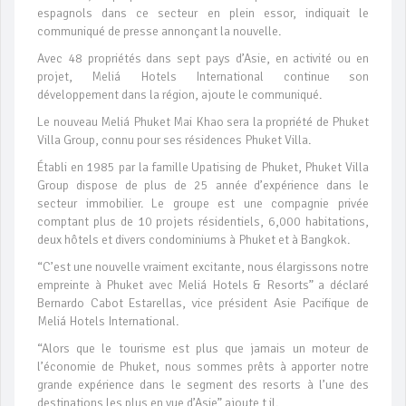
espagnols dans ce secteur en plein essor, indiquait le
communiqué de presse annonçant la nouvelle.
Avec 48 propriétés dans sept pays d’Asie, en activité ou en
projet, Meliá Hotels International continue son
développement dans la région, ajoute le communiqué.
Le nouveau Meliá Phuket Mai Khao sera la propriété de Phuket
Villa Group, connu pour ses résidences Phuket Villa.
Établi en 1985 par la famille Upatising de Phuket, Phuket Villa
Group dispose de plus de 25 année d’expérience dans le
secteur immobilier. Le groupe est une compagnie privée
comptant plus de 10 projets résidentiels, 6,000 habitations,
deux hôtels et divers condominiums à Phuket et à Bangkok.
“C’est une nouvelle vraiment excitante, nous élargissons notre
empreinte à Phuket avec Meliá Hotels & Resorts” a déclaré
Bernardo Cabot Estarellas, vice président Asie Pacifique de
Meliá Hotels International.
“Alors que le tourisme est plus que jamais un moteur de
l’économie de Phuket, nous sommes prêts à apporter notre
grande expérience dans le segment des resorts à l’une des
destinations les plus en vue d’Asie” ajoute t il.