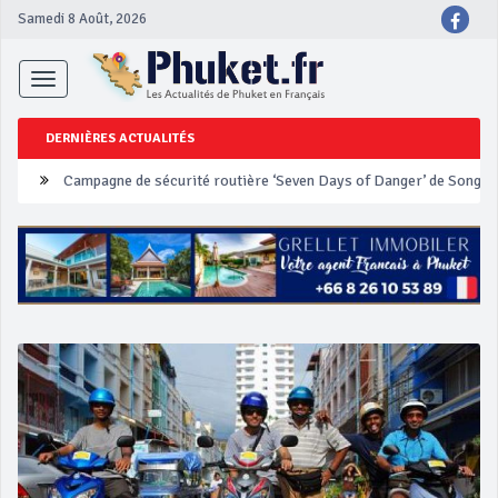
Samedi 8 Août, 2026
Toggle
navigation
DERNIÈRES ACTUALITÉS
Un touriste français blessé en se faisant arracher son collier en 
Phuket Peranakan Festival
‘Phuket Eye’ assurera la sécurité pendant Songkran
Phuket augmente les prix des bateaux vers Koh Phi Phi et des ex
Campagne de sécurité routière ‘Seven Days of Danger’ de Songkr