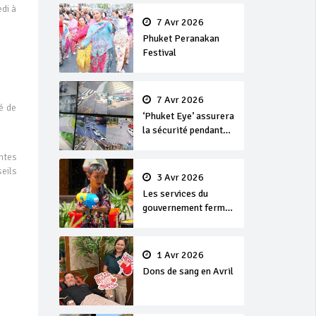
en or
edi à
7 Avr 2026
Phuket Peranakan
Festival
7 Avr 2026
é de
‘Phuket Eye’ assurera
la sécurité pendant
Songkran
ntes
eils
3 Avr 2026
Les services du
gouvernement fermés
pour la Journée
Chakri Day et
Songkran
1 Avr 2026
Dons de sang en Avril