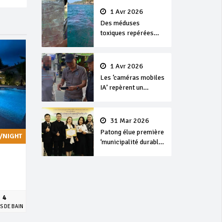
1 Avr 2026
Des méduses
toxiques repérées
dans les eaux de
Phuket
1 Avr 2026
Les ‘caméras mobiles
IA’ repèrent un
français en
dépassement de
séjour
31 Mar 2026
Patong élue première
/NIGHT
‘municipalité durable’
de Thaïlande en 2025
4
S DE BAIN