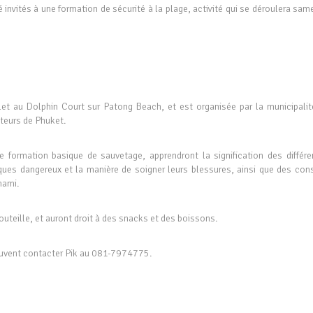
nvités à une formation de sécurité à la plage, activité qui se déroulera sam
let au Dolphin Court sur Patong Beach, et est organisée par la municipalit
eteurs de Phuket.
 formation basique de sauvetage, apprendront la signification des différe
ues dangereux et la manière de soigner leurs blessures, ainsi que des cons
nami.
bouteille, et auront droit à des snacks et des boissons.
peuvent contacter Pik au 081-7974775.