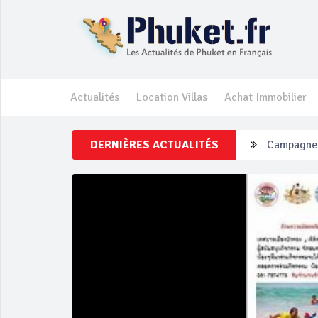
Actualités
Location Villas
Achat Immobilier
Campagne d
DERNIÈRES ACTUALITÉS
Un touriste
Phuket Per
‘Phuket Ey
Phuket aug