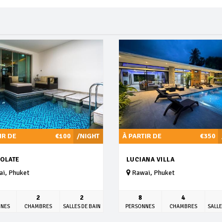
IR DE
€100
/NIGHT
À PARTIR DE
€350
OLATE
LUCIANA VILLA
i, Phuket
Rawai, Phuket
2
2
8
4
NNES
CHAMBRES
SALLES DE BAIN
PERSONNES
CHAMBRES
SALLE