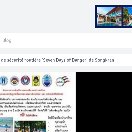
Blog
e sécurité routière ‘Seven Days of Danger’ de Songkran
 français blessé en se faisant arracher son collier en or
anakan Festival
e’ assurera la sécurité pendant Songkran
mente les prix des bateaux vers Koh Phi Phi et des excursions en 