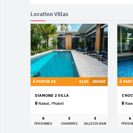
Location Villas
À PARTIR DE
€160
/NIGHT
À PART
DIAMOND 2 VILLA
CHOC
Rawai, Phuket
Rawa
6
3
3
4
PERSONNES
CHAMBRES
SALLES DE BAIN
PERSO