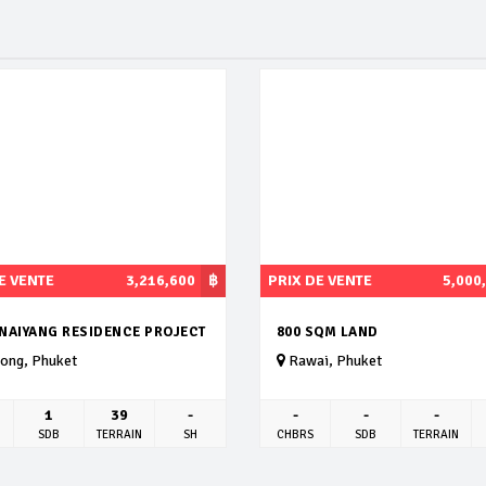
E VENTE
3,216,600
฿
PRIX DE VENTE
5,000
 NAIYANG RESIDENCE PROJECT
800 SQM LAND
ong, Phuket
Rawai, Phuket
1
39
-
-
-
-
SDB
TERRAIN
SH
CHBRS
SDB
TERRAIN