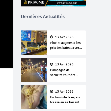
Dernières Actualités
13 Avr 2026
Phuket augmente les
prix des bateaux vers
Koh Phi Phi et des
excursions en mer
13 Avr 2026
Campagne de
sécurité routière
‘Seven Days of
Danger’ de Songkran
13 Avr 2026
Un touriste français
blessé en se faisant
arracher son collier