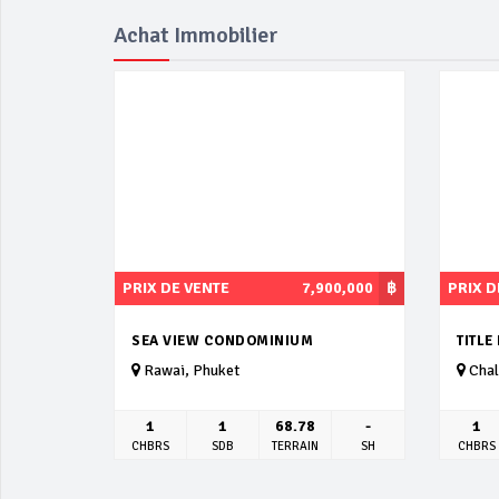
Achat Immobilier
PRIX DE VENTE
7,900,000
฿
PRIX D
SEA VIEW CONDOMINIUM
TITLE
Rawai, Phuket
Chal
1
1
68.78
-
1
CHBRS
SDB
TERRAIN
SH
CHBRS