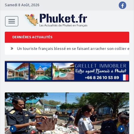
Samedi 8 Août, 2026
Toggle
navigation
DERNIÈRES ACTUALITÉS
Un touriste français blessé en se faisant arracher son collier en 
Phuket Peranakan Festival
‘Phuket Eye’ assurera la sécurité pendant Songkran
Phuket augmente les prix des bateaux vers Koh Phi Phi et des ex
Campagne de sécurité routière ‘Seven Days of Danger’ de Songkr