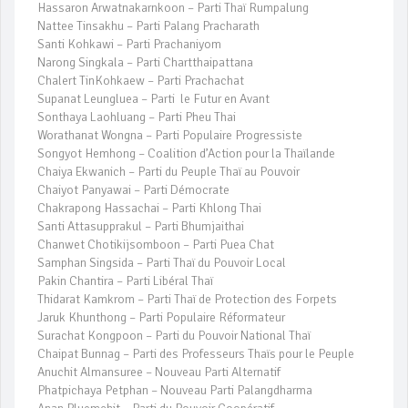
Hassaron Arwatnakarnkoon – Parti Thaï Rumpalung
Nattee Tinsakhu – Parti Palang Pracharath
Santi Kohkawi – Parti Prachaniyom
Narong Singkala – Parti Chartthaipattana
Chalert TinKohkaew – Parti Prachachat
Supanat Leungluea – Parti le Futur en Avant
Sonthaya Laohluang – Parti Pheu Thai
Worathanat Wongna – Parti Populaire Progressiste
Songyot Hemhong – Coalition d’Action pour la Thaïlande
Chaiya Ekwanich – Parti du Peuple Thaï au Pouvoir
Chaiyot Panyawai – Parti Démocrate
Chakrapong Hassachai – Parti Khlong Thai
Santi Attasupprakul – Parti Bhumjaithai
Chanwet Chotikijsomboon – Parti Puea Chat
Samphan Singsida – Parti Thaï du Pouvoir Local
Pakin Chantira – Parti Libéral Thaï
Thidarat Kamkrom – Parti Thaï de Protection des Forpets
Jaruk Khunthong – Parti Populaire Réformateur
Surachat Kongpoon – Parti du Pouvoir National Thaï
Chaipat Bunnag – Parti des Professeurs Thaïs pour le Peuple
Anuchit Almansuree – Nouveau Parti Alternatif
Phatpichaya Petphan – Nouveau Parti Palangdharma