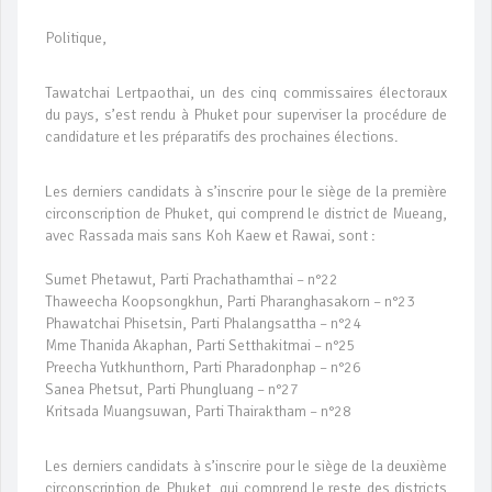
Politique,
Tawatchai Lertpaothai, un des cinq commissaires électoraux
du pays, s’est rendu à Phuket pour superviser la procédure de
candidature et les préparatifs des prochaines élections.
Les derniers candidats à s’inscrire pour le siège de la première
circonscription de Phuket, qui comprend le district de Mueang,
avec Rassada mais sans Koh Kaew et Rawai, sont :
Sumet Phetawut, Parti Prachathamthai – n°22
Thaweecha Koopsongkhun, Parti Pharanghasakorn – n°23
Phawatchai Phisetsin, Parti Phalangsattha – n°24
Mme Thanida Akaphan, Parti Setthakitmai – n°25
Preecha Yutkhunthorn, Parti Pharadonphap – n°26
Sanea Phetsut, Parti Phungluang – n°27
Kritsada Muangsuwan, Parti Thairaktham – n°28
Les derniers candidats à s’inscrire pour le siège de la deuxième
circonscription de Phuket, qui comprend le reste des districts