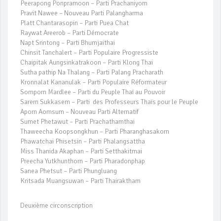
Peerapong Ponpramoon – Parti Prachaniyom
Pravit Nawee – Nouveau Parti Palangharma
Platt Chantarasopin – Parti Puea Chat
Raywat Areerob – Parti Démocrate
Napt Srintong – Parti Bhumjaithai
Chinsit Tanchalert – Parti Populaire Progressiste
Chaipitak Aungsinkatrakoon – Parti Klong Thai
Sutha pathip Na Thalang – Parti Palang Pracharath
Kronnalat Kananulak – Parti Populaire Réformateur
Somporn Mardlee – Parti du Peuple Thaï au Pouvoir
Sarern Sukkasem – Parti des Professeurs Thaïs pour le Peuple
Aporn Aomsum – Nouveau Parti Alternatif
Sumet Phetawut – Parti Prachathamthai
Thaweecha Koopsongkhun – Parti Pharanghasakorn
Phawatchai Phisetsin – Parti Phalangsattha
Miss Thanida Akaphan – Parti Setthakitmai
Preecha Yutkhunthorn – Parti Pharadonphap
Sanea Phetsut – Parti Phungluang
Kritsada Muangsuwan – Parti Thairaktham
Deuxième circonscription