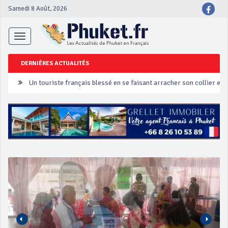
Samedi 8 Août, 2026
Toggle
navigation
DERNIÈRES ACTUALITÉS
Un touriste français blessé en se faisant arracher son collier en 
Phuket Peranakan Festival
‘Phuket Eye’ assurera la sécurité pendant Songkran
Phuket augmente les prix des bateaux vers Koh Phi Phi et des ex
Campagne de sécurité routière ‘Seven Days of Danger’ de Songkr