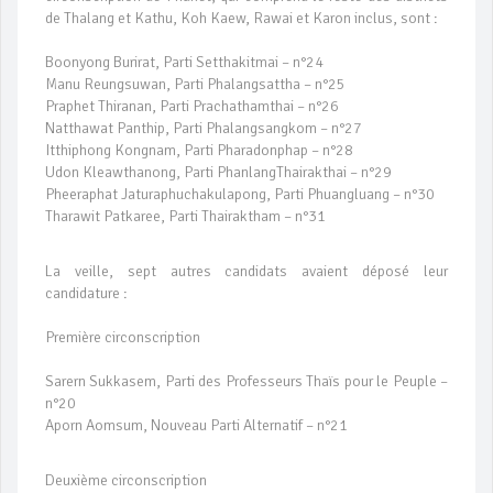
de Thalang et Kathu, Koh Kaew, Rawai et Karon inclus, sont :
Boonyong Burirat, Parti Setthakitmai – n°24
Manu Reungsuwan, Parti Phalangsattha – n°25
Praphet Thiranan, Parti Prachathamthai – n°26
Natthawat Panthip, Parti Phalangsangkom – n°27
Itthiphong Kongnam, Parti Pharadonphap – n°28
Udon Kleawthanong, Parti PhanlangThairakthai – n°29
Pheeraphat Jaturaphuchakulapong, Parti Phuangluang – n°30
Tharawit Patkaree, Parti Thairaktham – n°31
La veille, sept autres candidats avaient déposé leur
candidature :
Première circonscription
Sarern Sukkasem, Parti des Professeurs Thaïs pour le Peuple –
n°20
Aporn Aomsum, Nouveau Parti Alternatif – n°21
Deuxième circonscription