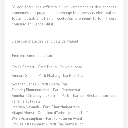
“A cet égard, les officiers du gouvernement et des services
concernés ont pu prendre en charge le processus électoral en
toute neutralité, et si un quelqu’un a enfreint la loi, il sera
poursuivi en justice” dit il.
Liste complète des candidats de Phuket
Première circonscription
Chula Samart – Parti Thaï du Pouvoir Local
Amnard Srifah – Parti Phalang Thai Rak Thai
Soranan Sanae – Parti Libéral Thaï
Thiradej Phumnumchai – Parti Prachachat
Anucha Chiachayanukorn – Parti Thaï de Réclamation des
Terrains et Forêts
Jirathep Navarak – Parti Chartthaipattana
Akapol Nonsi – Coalition d’Action pour la Thaïlande
Wisit Anansiriphan – Parti le Futur en Avant
Cholasit Kaewyarat – Parti Thai Rumpalung