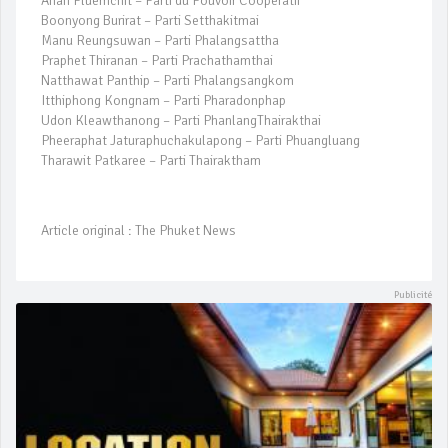
Anan Pluemchit – Parti du Pouvoir Coopératif
Boonyong Burirat – Parti Setthakitmai
Manu Reungsuwan – Parti Phalangsattha
Praphet Thiranan – Parti Prachathamthai
Natthawat Panthip – Parti Phalangsangkom
Itthiphong Kongnam – Parti Pharadonphap
Udon Kleawthanong – Parti PhanlangThairakthai
Pheeraphat Jaturaphuchakulapong – Parti Phuangluang
Tharawit Patkaree – Parti Thairaktham
Article original : The Phuket News