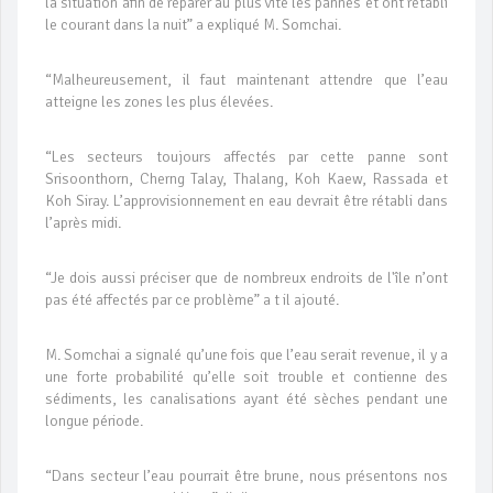
la situation afin de réparer au plus vite les pannes et ont rétabli
le courant dans la nuit” a expliqué M. Somchai.
“Malheureusement, il faut maintenant attendre que l’eau
atteigne les zones les plus élevées.
“Les secteurs toujours affectés par cette panne sont
Srisoonthorn, Cherng Talay, Thalang, Koh Kaew, Rassada et
Koh Siray. L’approvisionnement en eau devrait être rétabli dans
l’après midi.
“Je dois aussi préciser que de nombreux endroits de l'île n’ont
pas été affectés par ce problème” a t il ajouté.
M. Somchai a signalé qu’une fois que l’eau serait revenue, il y a
une forte probabilité qu’elle soit trouble et contienne des
sédiments, les canalisations ayant été sèches pendant une
longue période.
“Dans secteur l’eau pourrait être brune, nous présentons nos