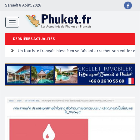
Samedi 8 Août, 2026
Toggle
navigation
DERNIÈRES ACTUALITÉS
Un touriste français blessé en se faisant arracher son collier en 
Phuket Peranakan Festival
‘Phuket Eye’ assurera la sécurité pendant Songkran
Phuket augmente les prix des bateaux vers Koh Phi Phi et des ex
Campagne de sécurité routière ‘Seven Days of Danger’ de Songkr