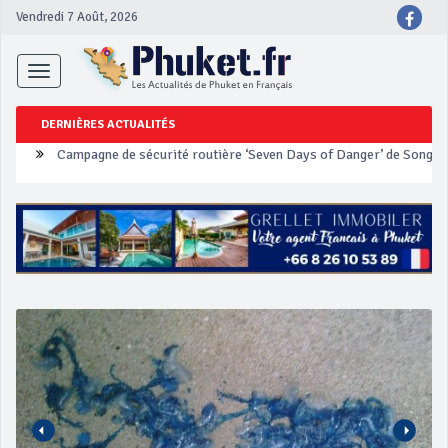
Vendredi 7 Août, 2026
Toggle
navigation
DERNIÈRES ACTUALITÉS
Un touriste français blessé en se faisant arracher son collier en 
Phuket Peranakan Festival
‘Phuket Eye’ assurera la sécurité pendant Songkran
Phuket augmente les prix des bateaux vers Koh Phi Phi et des ex
Campagne de sécurité routière ‘Seven Days of Danger’ de Songkr