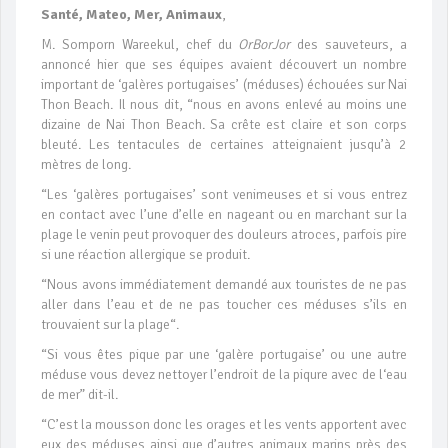
Santé, Mateo, Mer, Animaux
,
M. Somporn Wareekul, chef du
OrBorJor
des sauveteurs, a
annoncé hier que ses équipes avaient découvert un nombre
important de ‘galères portugaises’ (méduses) échouées sur Nai
Thon Beach. Il nous dit, “nous en avons enlevé au moins une
dizaine de Nai Thon Beach. Sa crête est claire et son corps
bleuté. Les tentacules de certaines atteignaient jusqu’à 2
mètres de long.
“Les ‘galères portugaises’ sont venimeuses et si vous entrez
en contact avec l’une d’elle en nageant ou en marchant sur la
plage le venin peut provoquer des douleurs atroces, parfois pire
si une réaction allergique se produit.
“Nous avons immédiatement demandé aux touristes de ne pas
aller dans l’eau et de ne pas toucher ces méduses s’ils en
trouvaient sur la plage“.
“Si vous êtes pique par une ‘galère portugaise’ ou une autre
méduse vous devez nettoyer l’endroit de la piqure avec de l‘eau
de mer” dit-il.
“C’est la mousson donc les orages et les vents apportent avec
eux des méduses ainsi que d’autres animaux marins près des