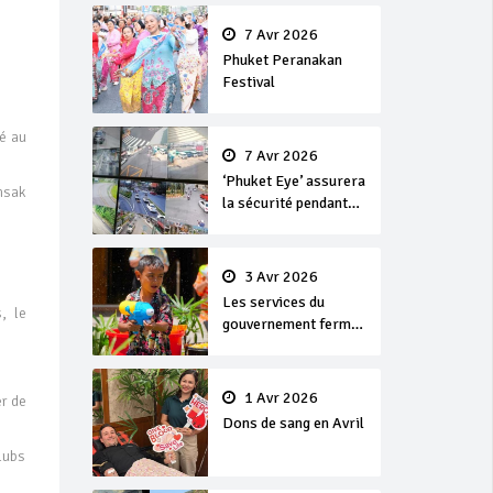
en or
7 Avr 2026
Phuket Peranakan
Festival
sé au
7 Avr 2026
‘Phuket Eye’ assurera
msak
la sécurité pendant
Songkran
3 Avr 2026
Les services du
, le
gouvernement fermés
pour la Journée
Chakri Day et
Songkran
1 Avr 2026
r de
Dons de sang en Avril
lubs