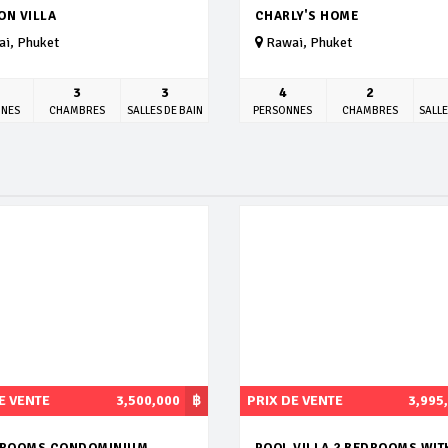
ON VILLA
CHARLY'S HOME
i, Phuket
Rawai, Phuket
3
3
4
2
NNES
CHAMBRES
SALLES DE BAIN
PERSONNES
CHAMBRES
SALLE
E VENTE
3,500,000
฿
PRIX DE VENTE
3,995
DROOMS CONDOMINIUM
POOL VILLA 2 BEDROOMS WIT