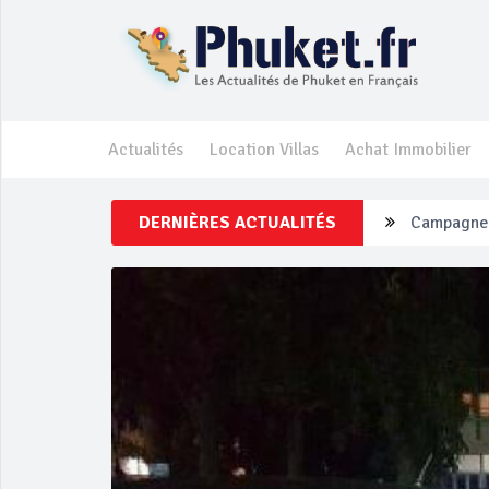
Actualités
Location Villas
Achat Immobilier
DERNIÈRES ACTUALITÉS
Un touriste
Phuket Per
‘Phuket Ey
Phuket aug
Campagne d