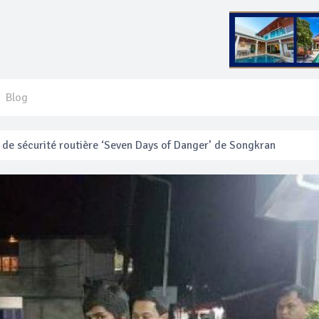
Blog
 français blessé en se faisant arracher son collier en or
anakan Festival
e’ assurera la sécurité pendant Songkran
mente les prix des bateaux vers Koh Phi Phi et des excursions en 
e sécurité routière ‘Seven Days of Danger’ de Songkran