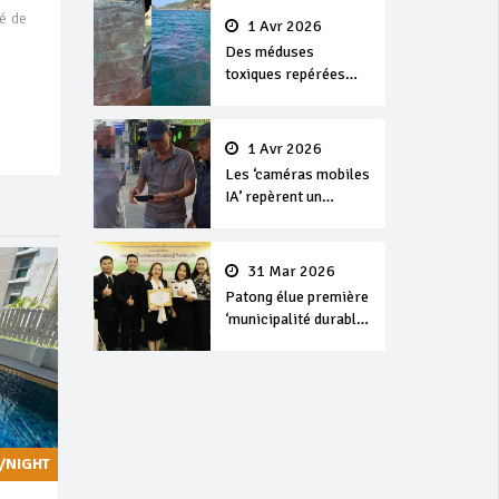
sé de
1 Avr 2026
Des méduses
toxiques repérées
dans les eaux de
Phuket
1 Avr 2026
Les ‘caméras mobiles
IA’ repèrent un
français en
dépassement de
séjour
31 Mar 2026
Patong élue première
‘municipalité durable’
de Thaïlande en 2025
/NIGHT