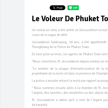
Le Voleur De Phuket T
Un voleur en série a été arrêté en Srisoonthorn la nuit
cours de la vague de délit
Jessadakorn Sukkrajang, 18 ans, ​​a été appréhendé
Thongkliang de la Police de Phuket Town.
En tout juste un mois, les agents de Phuket Town ont re
"Nous cherchions M. Jessadakorn depuis environ un m
"Le numéro de la plaque d'immatriculation de la mo
propriétaire de la moto vit dans la province de Chumph
La police a ensuite retracé la moto par rapport au prop
" Nous sommes ensuite allés à la chambre de M. Jessad
l'argent, des lunettes, des amulettes ou des objets de
M. Jessadakorn a admis qu'il a volé de l'argent p
de karaoké.