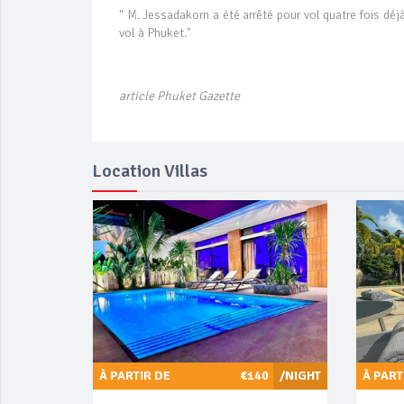
" M. Jessadakorn a été arrêté pour vol quatre fois déj
vol à Phuket."
article Phuket Gazette
Location Villas
À PARTIR DE
€140
/NIGHT
À PART