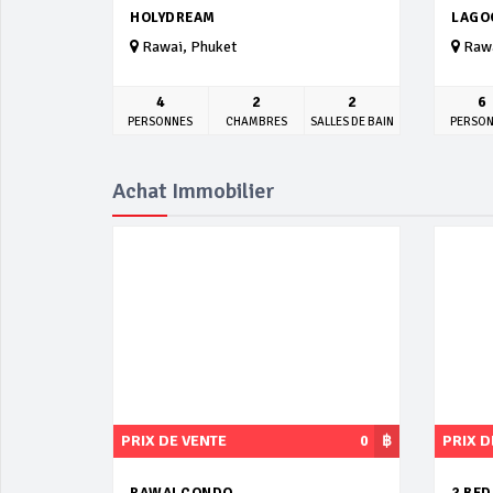
HOLYDREAM
LAGO
Rawai, Phuket
Rawa
4
2
2
6
PERSONNES
CHAMBRES
SALLES DE BAIN
PERSO
Achat Immobilier
PRIX DE VENTE
0
฿
PRIX D
RAWAI CONDO
2 BE