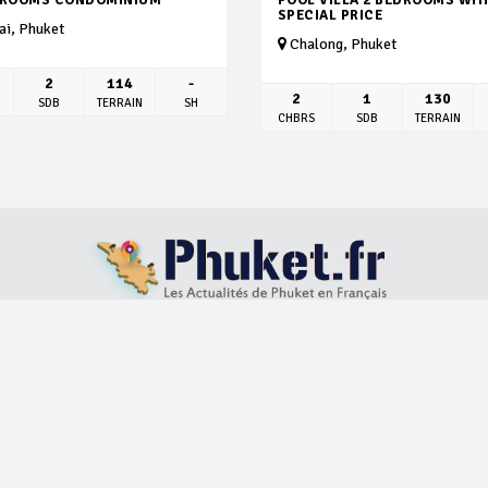
SPECIAL PRICE
i, Phuket
Chalong, Phuket
2
114
-
2
1
130
SDB
TERRAIN
SH
CHBRS
SDB
TERRAIN
S
LOCATION VILLAS
ACHAT IMMOBILIER
BLOG
ABOUT US
Develop by
Itech services and support
© 2026