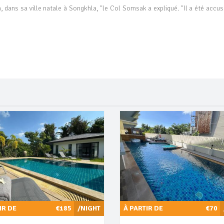
à, dans sa ville natale à Songkhla, "le Col Somsak a expliqué. "Il a été accu
IR DE
€185
/NIGHT
À PARTIR DE
€70