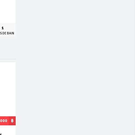
1
S DE BAIN
,000
฿
H