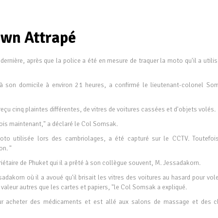
own Attrapé
 dernière, après que la police a été en mesure de traquer la moto qu'il a utili
 à son domicile à environ 21 heures, a confirmé le lieutenant-colonel So
çu cinq plaintes différentes, de vitres de voitures cassées et d'objets volés.
ois maintenant," a déclaré le Col Somsak.
to utilisée lors des cambriolages, a été capturé sur le CCTV. Toutefois
on. "
riétaire de Phuket qui il a prêté à son collègue souvent, M. Jessadakorn.
akorn où il a avoué qu'il brisait les vitres des voitures au hasard pour vole
 valeur autres que les cartes et papiers, "le Col Somsak a expliqué.
our acheter des médicaments et est allé aux salons de massage et des c