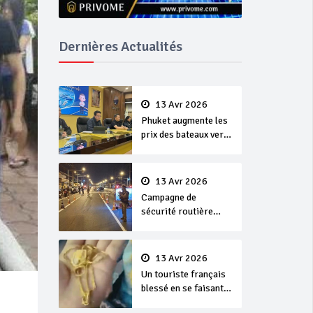
Dernières Actualités
13 Avr 2026
Phuket augmente les
prix des bateaux vers
Koh Phi Phi et des
excursions en mer
13 Avr 2026
Campagne de
sécurité routière
‘Seven Days of
Danger’ de Songkran
13 Avr 2026
Un touriste français
blessé en se faisant
arracher son collier