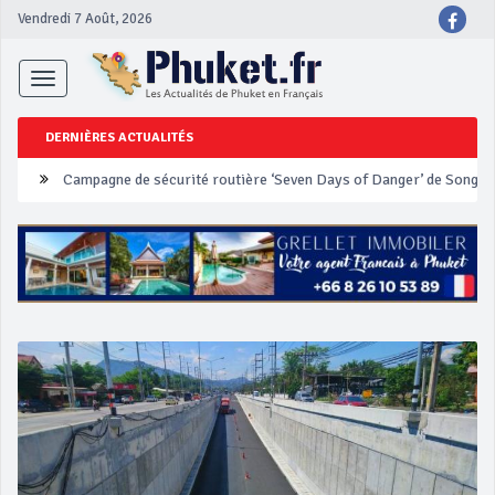
Vendredi 7 Août, 2026
Toggle
navigation
Campagne de sécurité routière ‘Seven Days of Danger’ de Songkr
DERNIÈRES ACTUALITÉS
Un touriste français blessé en se faisant arracher son collier en 
Phuket Peranakan Festival
‘Phuket Eye’ assurera la sécurité pendant Songkran
Phuket augmente les prix des bateaux vers Koh Phi Phi et des ex