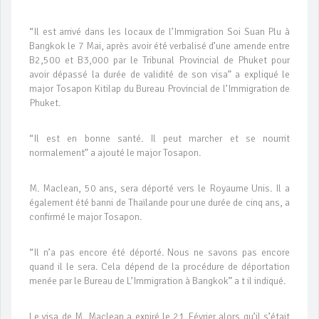
“Il est arrivé dans les locaux de l’Immigration Soi Suan Plu à
Bangkok le 7 Mai, après avoir été verbalisé d’une amende entre
B2,500 et B3,000 par le Tribunal Provincial de Phuket pour
avoir dépassé la durée de validité de son visa” a expliqué le
major Tosapon Kitilap du Bureau Provincial de l’Immigration de
Phuket.
“Il est en bonne santé. Il peut marcher et se nourrit
normalement” a ajouté le major Tosapon.
M. Maclean, 50 ans, sera déporté vers le Royaume Unis. Il a
également été banni de Thaïlande pour une durée de cinq ans, a
confirmé le major Tosapon.
“Il n’a pas encore été déporté. Nous ne savons pas encore
quand il le sera. Cela dépend de la procédure de déportation
menée par le Bureau de L’Immigration à Bangkok” a t il indiqué.
Le visa de M. Maclean a expiré le 21 Février alors qu’il s’était