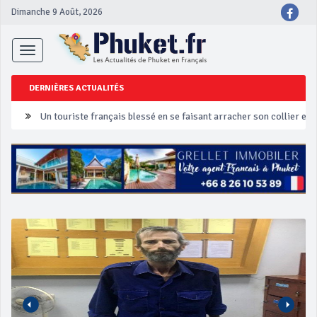
Dimanche 9 Août, 2026
Toggle
navigation
DERNIÈRES ACTUALITÉS
Un touriste français blessé en se faisant arracher son collier en 
Phuket Peranakan Festival
‘Phuket Eye’ assurera la sécurité pendant Songkran
Phuket augmente les prix des bateaux vers Koh Phi Phi et des ex
Campagne de sécurité routière ‘Seven Days of Danger’ de Songkr