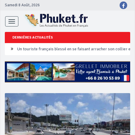
Samedi 8 Août, 2026
Toggle
navigation
DERNIÈRES ACTUALITÉS
Un touriste français blessé en se faisant arracher son collier en 
Phuket Peranakan Festival
‘Phuket Eye’ assurera la sécurité pendant Songkran
Phuket augmente les prix des bateaux vers Koh Phi Phi et des ex
Campagne de sécurité routière ‘Seven Days of Danger’ de Songkr