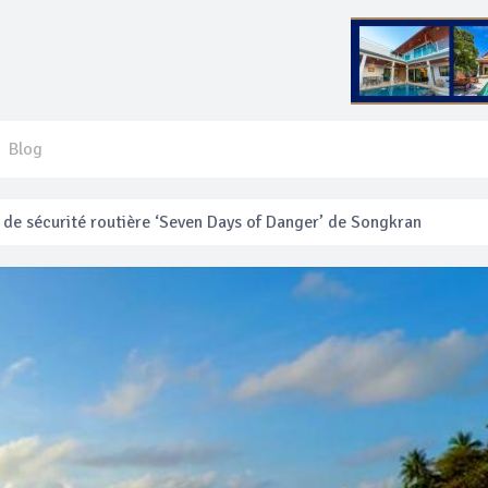
Blog
 français blessé en se faisant arracher son collier en or
anakan Festival
e’ assurera la sécurité pendant Songkran
mente les prix des bateaux vers Koh Phi Phi et des excursions en 
e sécurité routière ‘Seven Days of Danger’ de Songkran