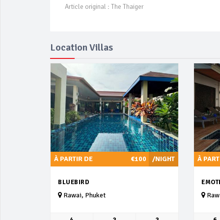
Article original : The Thaiger
Location Villas
À PARTIR DE
€100
/NIGHT
À PART
BLUEBIRD
EMOT
Rawai, Phuket
Rawa
4
2
2
6