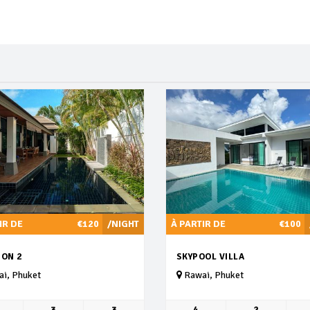
IR DE
€120
/NIGHT
À PARTIR DE
€100
ION 2
SKYPOOL VILLA
i, Phuket
Rawai, Phuket
3
3
4
2