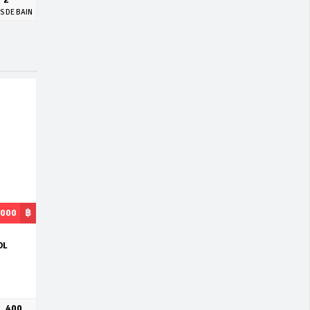
S DE BAIN
,000
฿
OL
400