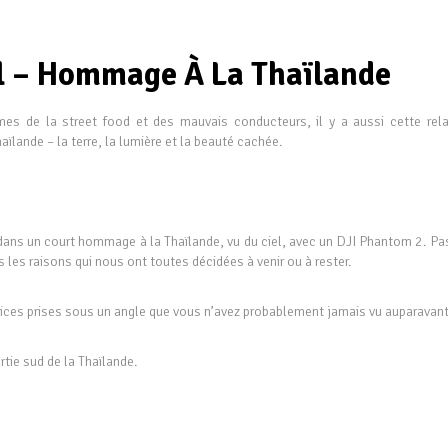
l – Hommage À La Thaïlande
s de la street food et des mauvais conducteurs, il y a aussi cette rela
ïlande – la terre, la lumière et la beauté cachée.
 dans un court hommage à la Thaïlande, vu du ciel, avec un DJI Phantom 2. Pa
 les raisons qui nous ont toutes décidées à venir ou à rester.
ifices prises sous un angle que vous n’avez probablement jamais vu auparavant
tie sud de la Thaïlande.