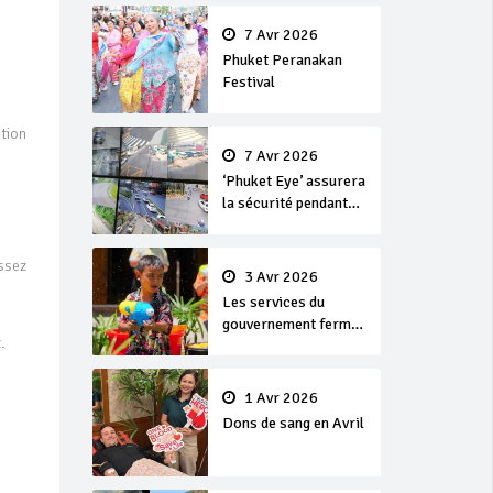
en or
7 Avr 2026
Phuket Peranakan
Festival
tion
7 Avr 2026
‘Phuket Eye’ assurera
la sécurité pendant
Songkran
ssez
3 Avr 2026
Les services du
gouvernement fermés
.
pour la Journée
Chakri Day et
Songkran
1 Avr 2026
Dons de sang en Avril