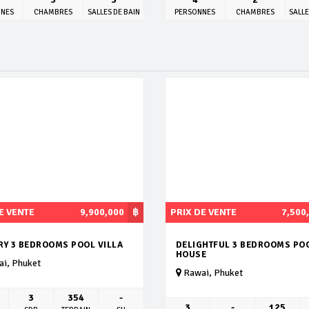
NNES
CHAMBRES
SALLES DE BAIN
PERSONNES
CHAMBRES
SALLE
E VENTE
9,900,000
฿
PRIX DE VENTE
7,500
RY 3 BEDROOMS POOL VILLA
DELIGHTFUL 3 BEDROOMS PO
HOUSE
i, Phuket
Rawai, Phuket
3
354
-
3
-
125