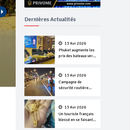
Dernières Actualités
13 Avr 2026
Phuket augmente les
prix des bateaux vers
Koh Phi Phi et des
excursions en mer
13 Avr 2026
Campagne de
sécurité routière
‘Seven Days of
Danger’ de Songkran
13 Avr 2026
Un touriste français
blessé en se faisant
arracher son collier