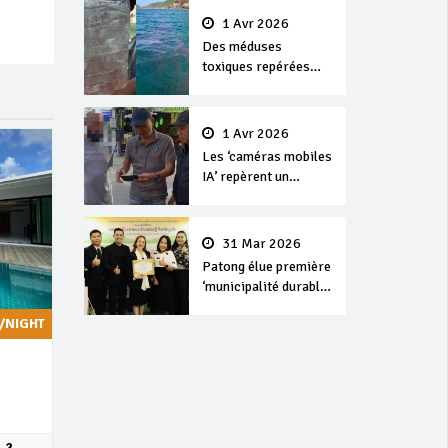
1 Avr 2026
Des méduses
toxiques repérées
dans les eaux de
Phuket
1 Avr 2026
Les ‘caméras mobiles
IA’ repèrent un
français en
dépassement de
séjour
31 Mar 2026
Patong élue première
‘municipalité durable’
de Thaïlande en 2025
/NIGHT
2