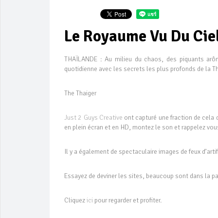
Le Royaume Vu Du Cie
THAÏLANDE : Au milieu du chaos, des piquants arôme
quotidienne avec les secrets les plus profonds de la Tha
The Thaiger
Just 2 Guys Creative
ont capturé une fraction de cela
en plein écran et en HD, montez le son et rappelez vous
Il y a également de spectaculaire images de feux d’art
Essayez de deviner les sites, beaucoup sont dans la par
Cliquez
ici
pour regarder et profiter.