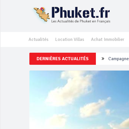
Actualités
Location Villas
Achat Immobilier
DERNIÈRES ACTUALITÉS
Un touriste
Phuket Per
‘Phuket Ey
Phuket aug
Campagne d