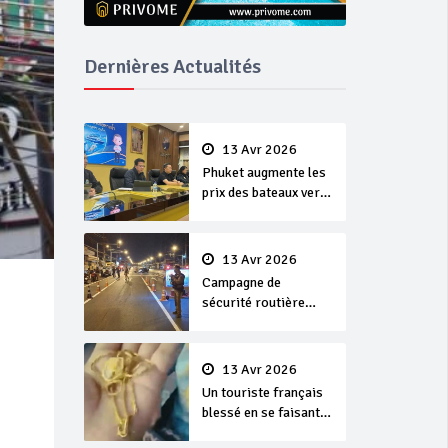
Dernières Actualités
13 Avr 2026
Phuket augmente les
prix des bateaux vers
Koh Phi Phi et des
excursions en mer
13 Avr 2026
Campagne de
sécurité routière
‘Seven Days of
Danger’ de Songkran
13 Avr 2026
d
Un touriste français
blessé en se faisant
arracher son collier