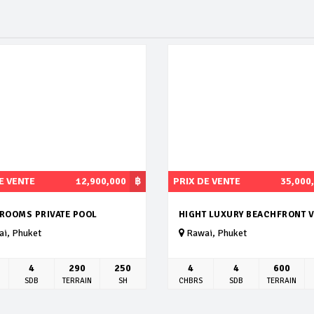
E VENTE
12,900,000
฿
PRIX DE VENTE
35,000
DROOMS PRIVATE POOL
HIGHT LUXURY BEACHFRONT V
i, Phuket
Rawai, Phuket
4
290
250
4
4
600
SDB
TERRAIN
SH
CHBRS
SDB
TERRAIN