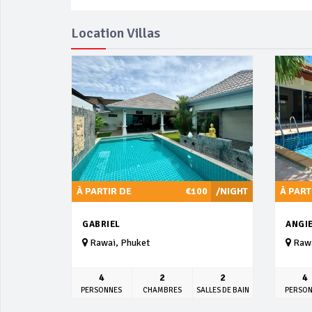
Location Villas
À PARTIR DE
€100
/NIGHT
À PART
GABRIEL
ANGIE
Rawai, Phuket
Rawa
4
2
2
4
PERSONNES
CHAMBRES
SALLES DE BAIN
PERSO