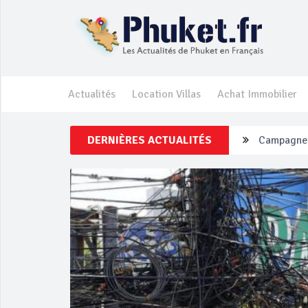
Actualités
Location Villas
Achat Immobilier
DERNIÈRES ACTUALITÉS
Un touriste
Phuket Per
‘Phuket Ey
Phuket aug
Campagne d