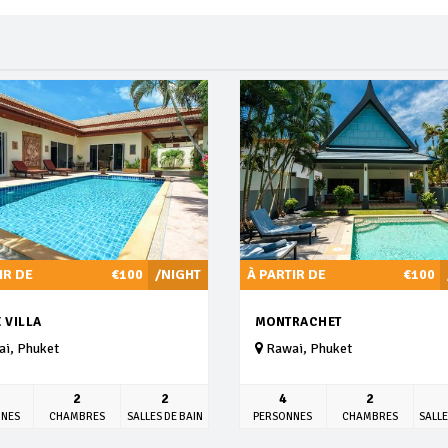
IR DE
€100
/NIGHT
À PARTIR DE
€100
 VILLA
MONTRACHET
i, Phuket
Rawai, Phuket
2
2
4
2
NNES
CHAMBRES
SALLES DE BAIN
PERSONNES
CHAMBRES
SALLE