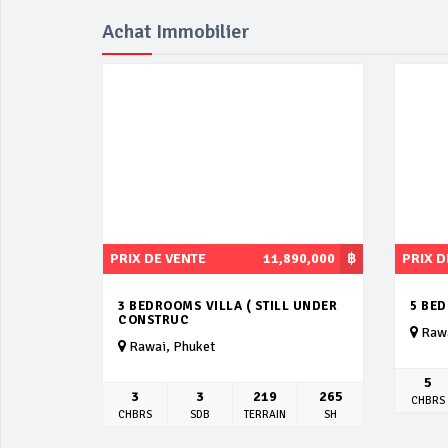
Achat Immobilier
PRIX DE VENTE
11,890,000
฿
PRIX D
3 BEDROOMS VILLA ( STILL UNDER
5 BE
CONSTRUC
Rawa
Rawai, Phuket
5
3
3
219
265
CHBRS
CHBRS
SDB
TERRAIN
SH