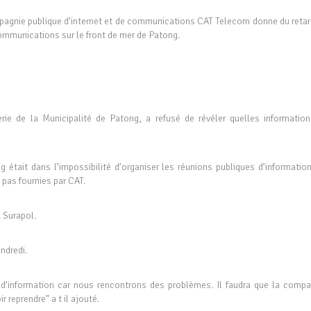
mpagnie publique d’internet et de communications CAT Telecom donne du retar
ommunications sur le front de mer de Patong.
erie de la Municipalité de Patong, a refusé de révéler quelles information
 était dans l’impossibilité d’organiser les réunions publiques d’information
 pas fournies par CAT.
. Surapol.
endredi.
e d’information car nous rencontrons des problèmes. Il faudra que la compa
reprendre” a t il ajouté.