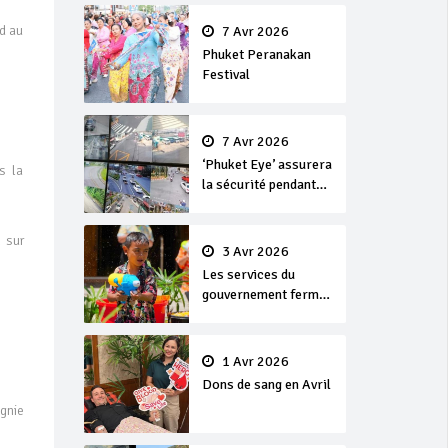
en or
d au
7 Avr 2026
Phuket Peranakan
Festival
7 Avr 2026
‘Phuket Eye’ assurera
s la
la sécurité pendant
Songkran
 sur
3 Avr 2026
Les services du
gouvernement fermés
pour la Journée
Chakri Day et
Songkran
1 Avr 2026
Dons de sang en Avril
gnie