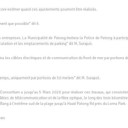
ncore estimer quand ces ajustements pourront être réalisés.
ent que possible” dit il.
s entreprises. La Municipalité de Patong invitera la Police de Patong à partici
rculation et les emplacements de parking” dit M. Surapol.
a les câbles électriques et de communication du front de mer par portions d
emps, uniquement par portions de 50 meters” dit M. Surapol.
Consortium a jusqu’au 5 Mars 2020 pour réaliser ces travaux, qui consisten
câbles de télécommunication et de la fibre optique, le long des trois kilomètr
k Bang à l'extrême sud de la plage jusqu’à Haad Patong Rd près du Loma Park.
News