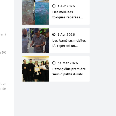
1 Avr 2026
Des méduses
toxiques repérées
dans les eaux de
Phuket
per à
1 Avr 2026
Les ‘caméras mobiles
IA’ repèrent un
français en
e 50
dépassement de
séjour
31 Mar 2026
Patong élue première
‘municipalité durable’
de Thaïlande en 2025
t en
es de