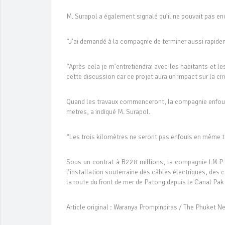
M. Surapol a également signalé qu’il ne pouvait pas e
“J’ai demandé à la compagnie de terminer aussi rapidem
“Après cela je m’entretiendrai avec les habitants et le
cette discussion car ce projet aura un impact sur la ci
Quand les travaux commenceront, la compagnie enfouir
metres, a indiqué M. Surapol.
“Les trois kilomètres ne seront pas enfouis en même t
Sous un contrat à B228 millions, la compagnie I.M.P 
l’installation souterraine des câbles électriques, des 
la route du front de mer de Patong depuis le Canal Pa
Article original : Waranya Prompinpiras / The Phuket 