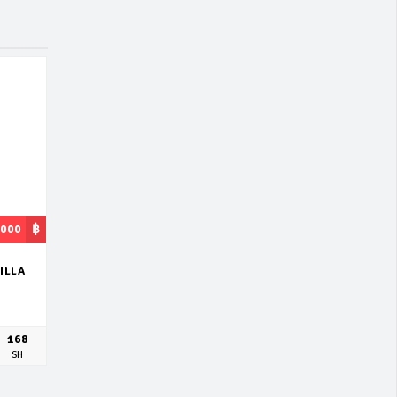
,000
฿
ILLA
168
SH