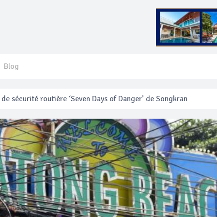
Blog
 français blessé en se faisant arracher son collier en or
anakan Festival
e’ assurera la sécurité pendant Songkran
mente les prix des bateaux vers Koh Phi Phi et des excursions en 
e sécurité routière ‘Seven Days of Danger’ de Songkran