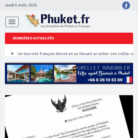
Jeudi 6 Août, 2026
Toggle
navigation
DERNIÈRES ACTUALITÉS
Un touriste français blessé en se faisant arracher son collier en 
Phuket Peranakan Festival
‘Phuket Eye’ assurera la sécurité pendant Songkran
Phuket augmente les prix des bateaux vers Koh Phi Phi et des ex
Campagne de sécurité routière ‘Seven Days of Danger’ de Songkr