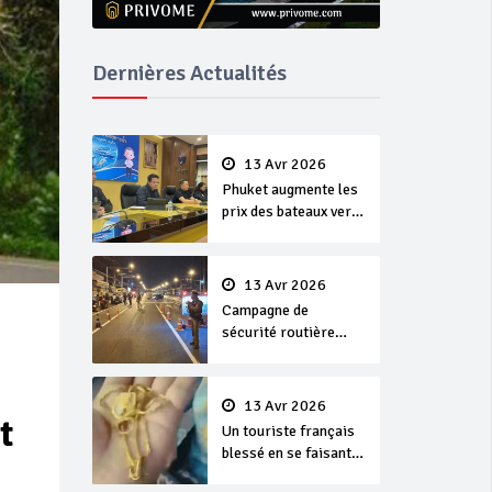
Dernières Actualités
13 Avr 2026
Phuket augmente les
prix des bateaux vers
Koh Phi Phi et des
excursions en mer
13 Avr 2026
Campagne de
sécurité routière
‘Seven Days of
Danger’ de Songkran
13 Avr 2026
t
Un touriste français
blessé en se faisant
arracher son collier