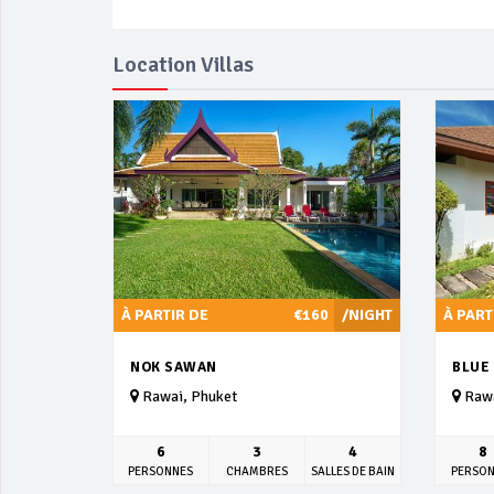
Location Villas
À PARTIR DE
€160
/NIGHT
À PART
NOK SAWAN
BLUE
Rawai, Phuket
Rawa
6
3
4
8
PERSONNES
CHAMBRES
SALLES DE BAIN
PERSO