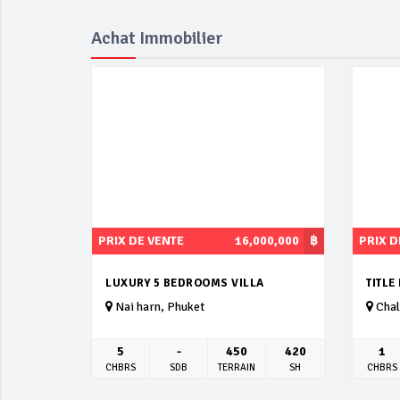
Achat Immobilier
PRIX DE VENTE
16,000,000
฿
PRIX D
LUXURY 5 BEDROOMS VILLA
TITLE
Nai harn, Phuket
Chal
5
-
450
420
1
CHBRS
SDB
TERRAIN
SH
CHBRS