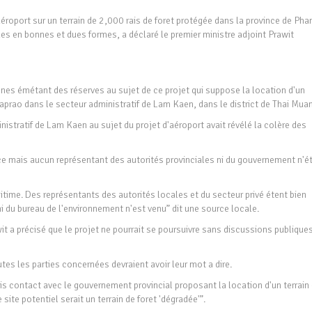
éroport sur un terrain de 2,000 rais de foret protégée dans la province de Pha
es en bonnes et dues formes, a déclaré le premier ministre adjoint Prawit
es émétant des réserves au sujet de ce projet qui suppose la location d'un
Maprao dans le secteur administratif de Lam Kaen, dans le district de Thai Mua
nistratif de Lam Kaen au sujet du projet d'aéroport avait révélé la colère des
ce mais aucun représentant des autorités provinciales ni du gouvernement n'ét
itime. Des représentants des autorités locales et du secteur privé étent bien
 du bureau de l'environnement n'est venu” dit une source locale.
wit a précisé que le projet ne pourrait se poursuivre sans discussions publiques
utes les parties concernées devraient avoir leur mot a dire.
ris contact avec le gouvernement provincial proposant la location d'un terrain
site potentiel serait un terrain de foret 'dégradée'”.