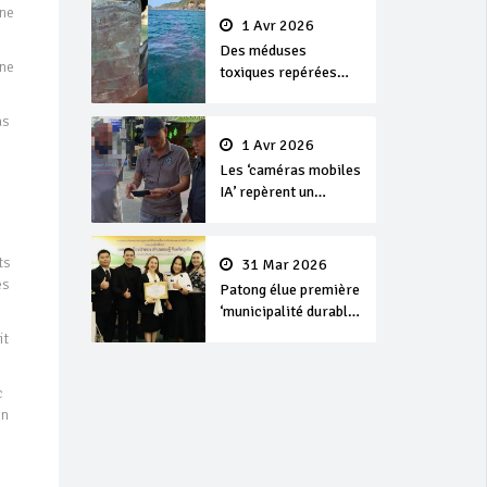
une
1 Avr 2026
Des méduses
une
toxiques repérées
dans les eaux de
Phuket
as
1 Avr 2026
Les ‘caméras mobiles
IA’ repèrent un
français en
dépassement de
séjour
ts
31 Mar 2026
es
Patong élue première
‘municipalité durable’
de Thaïlande en 2025
it
c
on