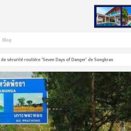
Blog
 français blessé en se faisant arracher son collier en or
anakan Festival
e’ assurera la sécurité pendant Songkran
mente les prix des bateaux vers Koh Phi Phi et des excursions en 
e sécurité routière ‘Seven Days of Danger’ de Songkran