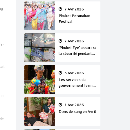
en or
ng
7 Avr 2026
Phuket Peranakan
Festival
7 Avr 2026
ng.
‘Phuket Eye’ assurera
la sécurité pendant
Songkran
ait
3 Avr 2026
Les services du
gouvernement fermés
pour la Journée
 ni
Chakri Day et
Songkran
1 Avr 2026
Dons de sang en Avril
 de