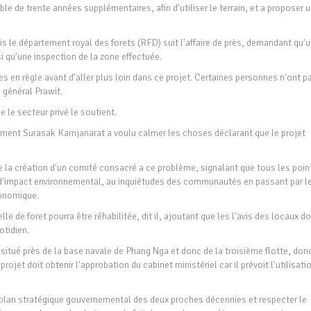
e de trente années supplémentaires, afin d’utiliser le terrain, et a proposer 
s le département royal des forets (RFD) suit l'affaire de près, demandant qu'
i qu'une inspection de la zone effectuée.
s en règle avant d'aller plus loin dans ce projet. Certaines personnes n'ont p
 général Prawit.
 le secteur privé le soutient.
nement Surasak Karnjanarat a voulu calmer les choses déclarant que le projet
e la création d'un comité consacré a ce problème, signalant que tous les poin
e d'impact environnemental, au inquiétudes des communautés en passant par l
conomique.
elle de foret pourra être réhabilitée, dit il, ajoutant que les l'avis des locaux do
otidien.
 situé près de la base navale de Phang Nga et donc de la troisième flotte, don
rojet doit obtenir l'approbation du cabinet ministériel car il prévoit l'utilisati
le plan stratégique gouvernemental des deux proches décennies et respecter le