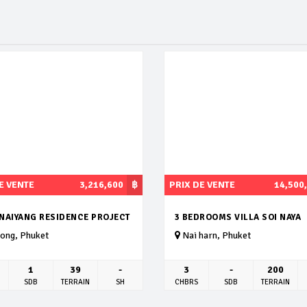
E VENTE
3,216,600
฿
PRIX DE VENTE
14,500
 NAIYANG RESIDENCE PROJECT
3 BEDROOMS VILLA SOI NAYA
ong, Phuket
Nai harn, Phuket
1
39
-
3
-
200
SDB
TERRAIN
SH
CHBRS
SDB
TERRAIN