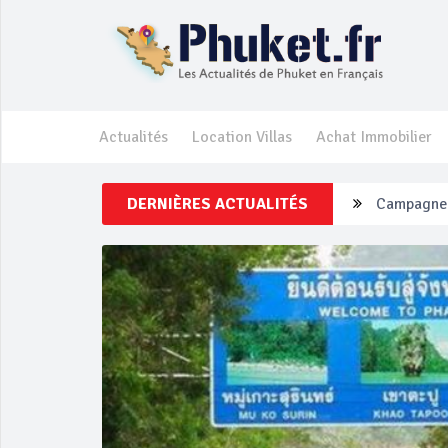
Actualités
Location Villas
Achat Immobilier
DERNIÈRES ACTUALITÉS
Un touriste
Phuket Per
‘Phuket Ey
Phuket aug
Campagne d