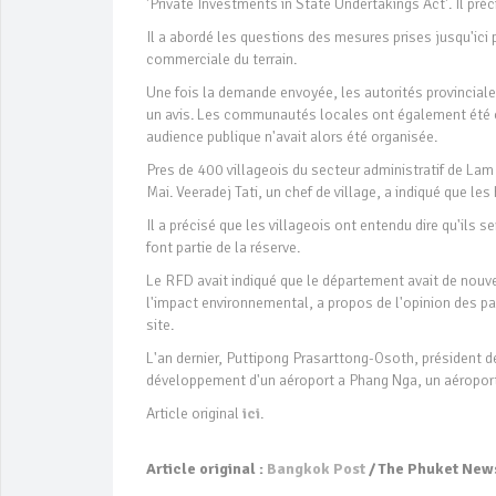
'Private Investments in State Undertakings Act'. Il pr
Il a abordé les questions des mesures prises jusqu'ici
commerciale du terrain.
Une fois la demande envoyée, les autorités provinciales
un avis. Les communautés locales ont également été co
audience publique n'avait alors été organisée.
Pres de 400 villageois du secteur administratif de Lam
Mai. Veeradej Tati, un chef de village, a indiqué que le
Il a précisé que les villageois ont entendu dire qu'ils
font partie de la réserve.
Le RFD avait indiqué que le département avait de nouv
l'impact environnemental, a propos de l'opinion des p
site.
L'an dernier, Puttipong Prasarttong-Osoth, président d
développement d'un aéroport a Phang Nga, un aéroport 
Article original
ici
.
Article original :
Bangkok Post
/ The Phuket New