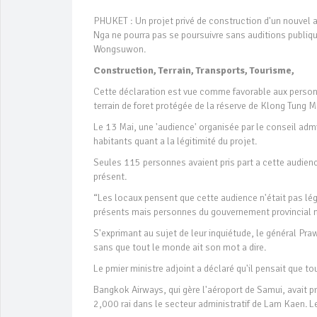
PHUKET : Un projet privé de construction d'un nouvel a
Nga ne pourra pas se poursuivre sans auditions publiqu
Wongsuwon.
Construction, Terrain, Transports, Tourisme,
Cette déclaration est vue comme favorable aux personn
terrain de foret protégée de la réserve de Klong Tung 
Le 13 Mai, une 'audience' organisée par le conseil admi
habitants quant a la légitimité du projet.
Seules 115 personnes avaient pris part a cette audien
présent.
“Les locaux pensent que cette audience n'était pas lég
présents mais personnes du gouvernement provincial ni
S'exprimant au sujet de leur inquiétude, le général Pra
sans que tout le monde ait son mot a dire.
Le pmier ministre adjoint a déclaré qu'il pensait que to
Bangkok Airways, qui gère l'aéroport de Samui, avait p
2,000 rai dans le secteur administratif de Lam Kaen. Le 