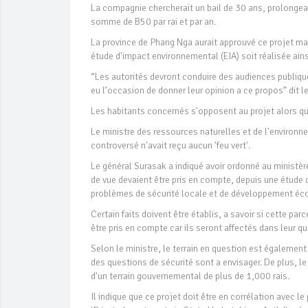
La compagnie chercherait un bail de 30 ans, prolongeabl
somme de B50 par rai et par an.
La province de Phang Nga aurait approuvé ce projet mai
étude d'impact environnemental (EIA) soit réalisée ains
“Les autorités devront conduire des audiences publique
eu l’occasion de donner leur opinion a ce propos” dit le
Les habitants concernés s'opposent au projet alors que
Le ministre des ressources naturelles et de l'environ
controversé n'avait reçu aucun 'feu vert'.
Le général Surasak a indiqué avoir ordonné au ministèr
de vue devaient être pris en compte, depuis une étud
problèmes de sécurité locale et de développement é
Certain faits doivent être établis, a savoir si cette parc
être pris en compte car ils seront affectés dans leur qu
Selon le ministre, le terrain en question est également
des questions de sécurité sont a envisager. De plus, le p
d'un terrain gouvernemental de plus de 1,000 rais.
Il indique que ce projet doit être en corrélation avec 