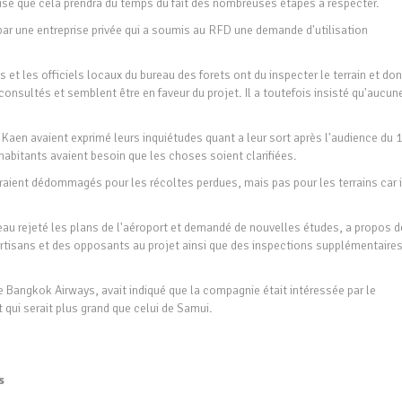
écise que cela prendra du temps du fait des nombreuses étapes a respecter.
 par une entreprise privée qui a soumis au RFD une demande d'utilisation
 et les officiels locaux du bureau des forets ont du inspecter le terrain et do
nsultés et semblent être en faveur du projet. Il a toutefois insisté qu'aucun
 Kaen avaient exprimé leurs inquiétudes quant a leur sort après l'audience du 
s habitants avaient besoin que les choses soient clarifiées.
 seraient dédommagés pour les récoltes perdues, mais pas pour les terrains car i
eau rejeté les plans de l'aéroport et demandé de nouvelles études, a propos d
artisans et des opposants au projet ainsi que des inspections supplémentaire
e Bangkok Airways, avait indiqué que la compagnie était intéressée par le
qui serait plus grand que celui de Samui.
s