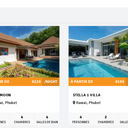
IR DE
€220
/NIGHT
À PARTIR DE
€100
 MOON
STELLA 1 VILLA
i, Phuket
Rawai, Phuket
4
4
4
2
NNES
CHAMBRES
SALLES DE BAIN
PERSONNES
CHAMBRES
SALLE