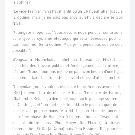
la colline?
"Le vice-Premier ministre, m'a dit qu'un LRT peut aller jusqu'à
la colline, mais je ne sais pas à ce sujet", a déclaré le Gov
NISIT.
M. Sirigate a répondu, "Nous devons nous pencher sur la zone
et le type de système électrique qui sera nécessaire pour un
tram pour monter la colline. Mais je ne pense pas que ce sera
possible ".
Wongsaorn Noonchukan, chef du Bureau de Phuket du
ministère des Travaux publics et Aménagement du Territoire, a
déclaré: "Nous pourrions même ne pas avoir besoin d'une ligne
supplémentaire. Les touristes peuvent choisir d'utiliser un taxi.
"Cependant, nous voulons réduire le trafic. Si nous avons cette
[BRT] il permettra de réduire le trafic. "Le maire de Patong,
Chalermlak Kebsup, a demandé pourquoi le passage souterrain
de Central, a été un facteur. Elle a dit, «Je pensais que, de ce
que le vice-premier ministre a dit, le plan était de lancer la
deuxième phase de Bang Ku à l'intersection de Tesco Lotus
puis à droite dans Phra Kaew Rd Phuket, à travers
l'intersection Si Ko [à Kathu] puis Phra Baramee Rd, pour finir
autour de Phra Metta [sur Phang Muang Sai Ko Rd].