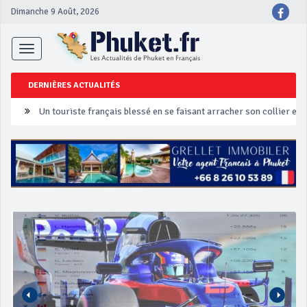
Dimanche 9 Août, 2026
Toggle
navigation
DERNIÈRES ACTUALITÉS
Un touriste français blessé en se faisant arracher son collier en 
Phuket Peranakan Festival
‘Phuket Eye’ assurera la sécurité pendant Songkran
Phuket augmente les prix des bateaux vers Koh Phi Phi et des ex
Campagne de sécurité routière ‘Seven Days of Danger’ de Songkr