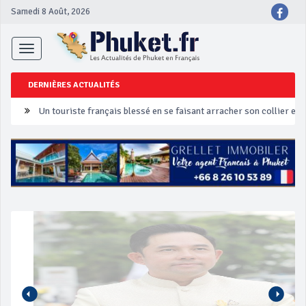
Samedi 8 Août, 2026
Toggle
navigation
DERNIÈRES ACTUALITÉS
Un touriste français blessé en se faisant arracher son collier en 
Phuket Peranakan Festival
‘Phuket Eye’ assurera la sécurité pendant Songkran
Phuket augmente les prix des bateaux vers Koh Phi Phi et des ex
Campagne de sécurité routière ‘Seven Days of Danger’ de Songkr