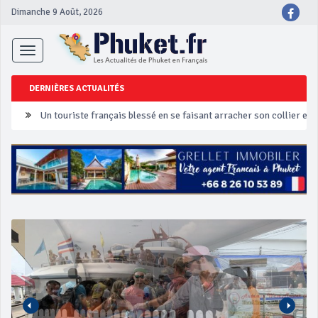
Dimanche 9 Août, 2026
Toggle
navigation
DERNIÈRES ACTUALITÉS
Un touriste français blessé en se faisant arracher son collier en 
Phuket Peranakan Festival
‘Phuket Eye’ assurera la sécurité pendant Songkran
Phuket augmente les prix des bateaux vers Koh Phi Phi et des ex
Campagne de sécurité routière ‘Seven Days of Danger’ de Songkr