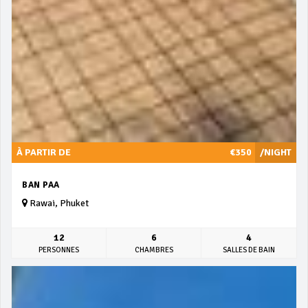
À PARTIR DE
€350
/NIGHT
BAN PAA
Rawai, Phuket
12
6
4
PERSONNES
CHAMBRES
SALLES DE BAIN