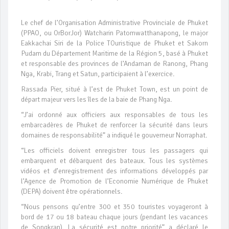
Le chef de l’Organisation Administrative Provinciale de Phuket
(PPAO, ou OrBorJor) Watcharin Patomwatthanapong, le major
Eakkachai Siri de la Police TOuristique de Phuket et Sakorn
Pudam du Département Maritime de la Région 5, basé à Phuket
et responsable des provinces de l’Andaman de Ranong, Phang
Nga, Krabi, Trang et Satun, participaient à l’exercice.
Rassada Pier, situé à l’est de Phuket Town, est un point de
départ majeur vers les îles de la baie de Phang Nga.
“J’ai ordonné aux officiers aux responsables de tous les
embarcadères de Phuket de renforcer la sécurité dans leurs
domaines de responsabilité” a indiqué le gouverneur Norraphat.
“Les officiels doivent enregistrer tous les passagers qui
embarquent et débarquent des bateaux. Tous les systèmes
vidéos et d’enregistrement des informations développés par
l’Agence de Promotion de l’Economie Numérique de Phuket
(DEPA) doivent être opérationnels.
“Nous pensons qu’entre 300 et 350 touristes voyageront à
bord de 17 ou 18 bateau chaque jours (pendant les vacances
de Songkran). La sécurité est notre priorité” a déclaré le