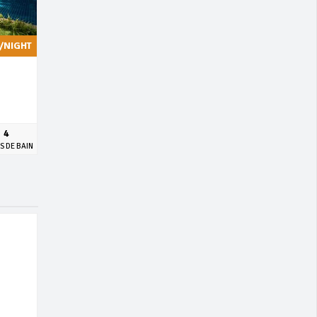
/NIGHT
4
S DE BAIN