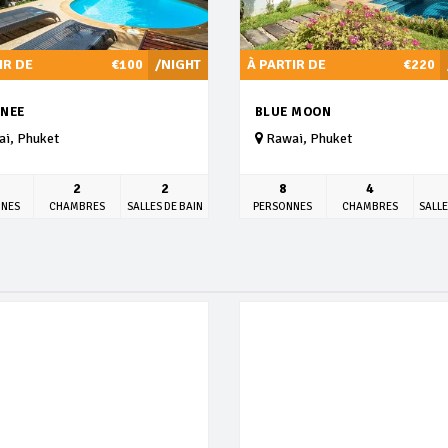
IR DE
€100
/NIGHT
À PARTIR DE
€220
NEE
BLUE MOON
i, Phuket
Rawai, Phuket
2
2
8
4
NNES
CHAMBRES
SALLES DE BAIN
PERSONNES
CHAMBRES
SALLE