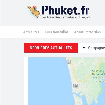
Actualités
Location Villas
Achat Immobilier
DERNIÈRES ACTUALITÉS
Un touriste
Phuket Per
‘Phuket Ey
Phuket aug
Campagne d