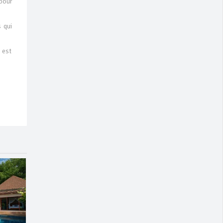
pour
s qui
 est