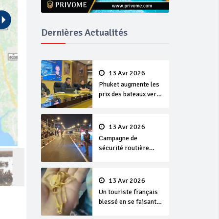
Dernières Actualités
13 Avr 2026
Phuket augmente les
prix des bateaux vers
Koh Phi Phi et des
excursions en mer
13 Avr 2026
Campagne de
sécurité routière
‘Seven Days of
Danger’ de Songkran
13 Avr 2026
Un touriste français
blessé en se faisant
arracher son collier