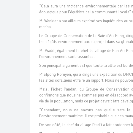
“Cela aura une incidence environnementale car les ma
écologique pour l’équilibre de la communauté locale” aj
M. Wankiat a par ailleurs exprimé ses inquiétudes au s
marina.
Le Groupe de Conservation de la Baie d’Ao Kung, diri
les dégâts environnementaux du projet dans sa globalit
M. Pradit, également le chef du village de Ban Ao Kung
l’environnement sont rassurées.
Son principal argument est que toute la côte est bord
Phatpong Romyen, qui a dirigé une expédition du DMCR 
les sites coralliens et faire un rapport. Nous ne pouvons
Mais, Pichet Pandan, du Groupe de Conservation d’
confirmons que nous ne sommes pas en désaccord avec 
vie de la population, mais ce projet devrait être dévelo
“Cependant, nous ne savons pas quelle sera la p
l’environnement maritime. Il est probable que des man
De son côté, le chef du village Pradit a fait cordonner 