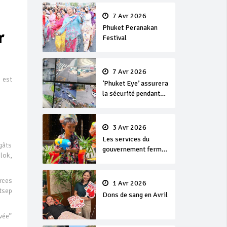
en or
7 Avr 2026
Phuket Peranakan
r
Festival
7 Avr 2026
 est
‘Phuket Eye’ assurera
la sécurité pendant
Songkran
3 Avr 2026
Les services du
gâts
gouvernement fermés
hlok,
pour la Journée
Chakri Day et
Songkran
rces
1 Avr 2026
tsep
Dons de sang en Avril
uvée”