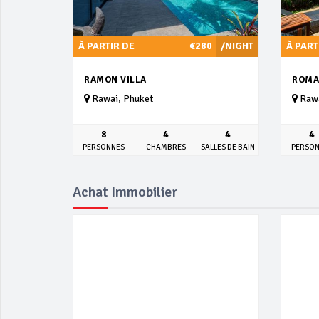
À PARTIR DE
€280
/NIGHT
À PART
RAMON VILLA
ROMA
Rawai, Phuket
Rawa
8
4
4
4
PERSONNES
CHAMBRES
SALLES DE BAIN
PERSO
Achat Immobilier