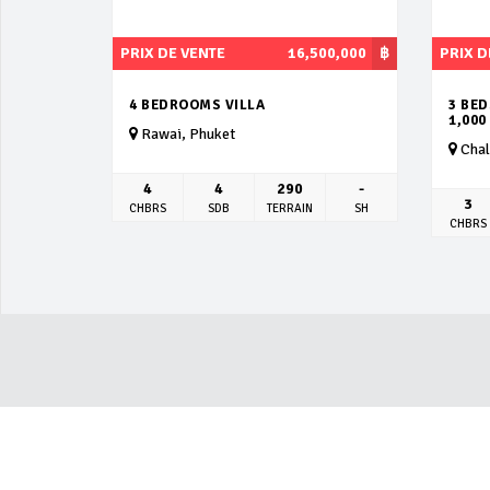
PRIX DE VENTE
16,500,000
฿
PRIX D
4 BEDROOMS VILLA
3 BED
1,000
Rawai, Phuket
Chal
4
4
290
-
3
CHBRS
SDB
TERRAIN
SH
CHBRS
ACTUALITÉ