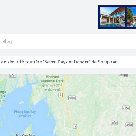
Blog
 français blessé en se faisant arracher son collier en or
anakan Festival
e’ assurera la sécurité pendant Songkran
mente les prix des bateaux vers Koh Phi Phi et des excursions en 
e sécurité routière ‘Seven Days of Danger’ de Songkran