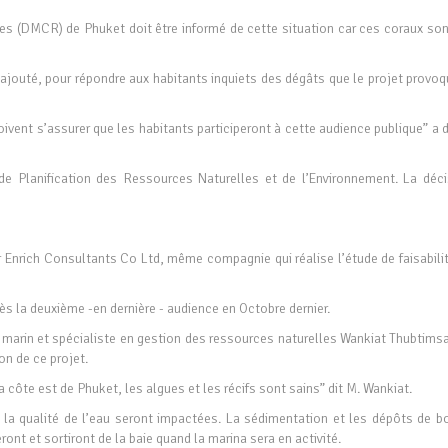
s (DMCR) de Phuket doit être informé de cette situation car ces coraux son
il ajouté, pour répondre aux habitants inquiets des dégâts que le projet provo
oivent s’assurer que les habitants participeront à cette audience publique” a d
 de Planification des Ressources Naturelles et de l’Environnement. La déci
par Enrich Consultants Co Ltd, même compagnie qui réalise l’étude de faisabili
dès la deuxième -en dernière - audience en Octobre dernier.
e marin et spécialiste en gestion des ressources naturelles Wankiat Thubtims
on de ce projet.
a côte est de Phuket, les algues et les récifs sont sains” dit M. Wankiat.
 la qualité de l’eau seront impactées. La sédimentation et les dépôts de b
ont et sortiront de la baie quand la marina sera en activité.