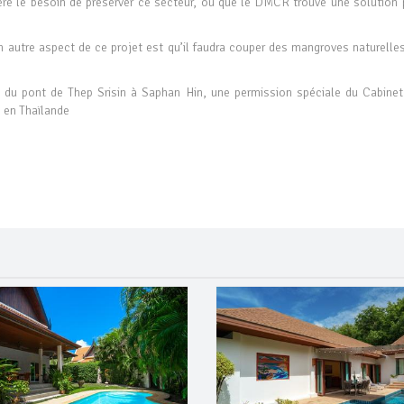
re le besoin de préserver ce secteur, ou que le DMCR trouve une solution 
un autre aspect de ce projet est qu’il faudra couper des mangroves naturelle
 du pont de Thep Srisin à Saphan Hin, une permission spéciale du Cabinet
 en Thaïlande