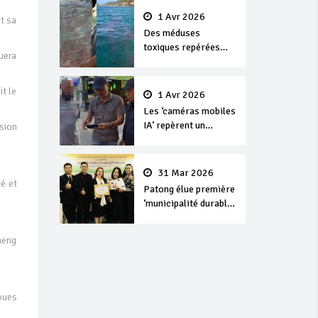
1 Avr 2026
t sa
Des méduses
toxiques repérées
quera
dans les eaux de
Phuket
it le
1 Avr 2026
Les ‘caméras mobiles
IA’ repèrent un
sion
français en
dépassement de
séjour
31 Mar 2026
té et
Patong élue première
‘municipalité durable’
de Thaïlande en 2025
aeng
oues