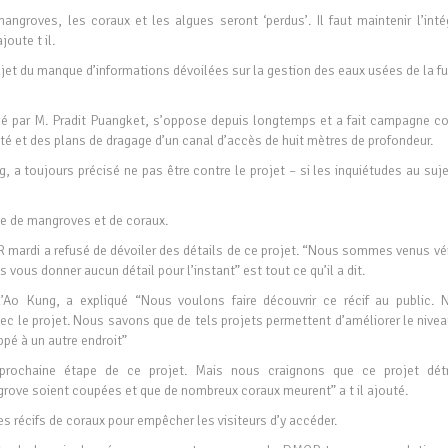
ngroves, les coraux et les algues seront ‘perdus’. Il faut maintenir l’intég
oute t il.
ujet du manque d’informations dévoilées sur la gestion des eaux usées de la f
gé par M. Pradit Puangket, s’oppose depuis longtemps et a fait campagne co
é et des plans de dragage d’un canal d’accès de huit mètres de profondeur.
, a toujours précisé ne pas être contre le projet – si les inquiétudes au suj
ée de mangroves et de coraux.
mardi a refusé de dévoiler des détails de ce projet. “Nous sommes venus véri
 vous donner aucun détail pour l’instant” est tout ce qu’il a dit.
Ao Kung, a expliqué “Nous voulons faire découvrir ce récif au public. 
le projet. Nous savons que de tels projets permettent d’améliorer le nivea
ppé à un autre endroit”
rochaine étape de ce projet. Mais nous craignons que ce projet détr
grove soient coupées et que de nombreux coraux meurent” a t il ajouté.
les récifs de coraux pour empêcher les visiteurs d’y accéder.