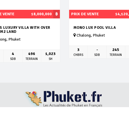
E VENTE
18,000,000
฿
PRIX DE VENTE
14,120
S LUXURY VILLA WITH OVER
MONO LUX POOL VILLA
 M2 LAND
Chalong, Phuket
ong, Phuket
3
-
245
4
496
1,023
CHBRS
SDB
TERRAIN
SDB
TERRAIN
SH
S
LOCATION VILLAS
ACHAT IMMOBILIER
BLOG
ABOUT US