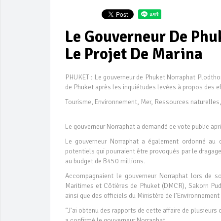
Le Gouverneur De Phu
Le Projet De Marina
PHUKET : Le gouverneur de Phuket Norraphat Plodthong
de Phuket après les inquiétudes levées à propos des ef
Tourisme, Environnement, Mer, Ressources naturelles,
Le gouverneur Norraphat a demandé ce vote public après
Le gouverneur Norraphat a également ordonné au ch
potentiels qui pourraient être provoqués par le dragage
au budget de B450 millions.
Accompagnaient le gouverneur Norraphat lors de so
Maritimes et Côtières de Phuket (DMCR), Sakorn Pud
ainsi que des officiels du Ministère de l’Environneme
“J’ai obtenu des rapports de cette affaire de plusieurs 
a confirmé le gouverneur Norraphat.