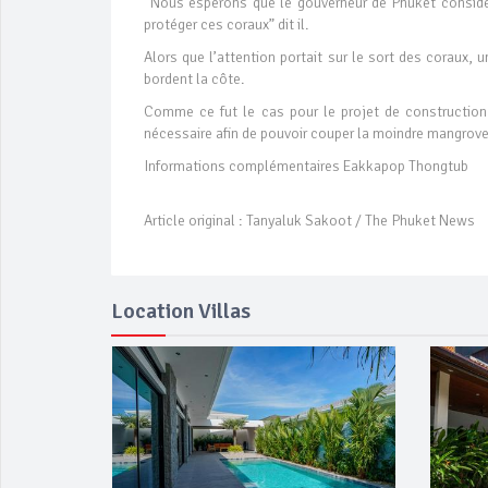
“Nous espérons que le gouverneur de Phuket considè
protéger ces coraux” dit il.
Alors que l’attention portait sur le sort des coraux, 
bordent la côte.
Comme ce fut le cas pour le projet de construction
nécessaire afin de pouvoir couper la moindre mangrove
Informations complémentaires Eakkapop Thongtub
Article original : Tanyaluk Sakoot / The Phuket News
Location Villas