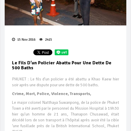
15 Nov 2016
2415
Le Fils D’un Policier Abattu Pour Une Dette De
500 Baths
PHUKET : Le fils d’un policier a été abattu a Khao Kaew hier
soir après une dispute pour une dette de 500 baths.
Crime, Mort, Police, Violence, Transports,
Le major colonel Natthaya Suwanpong, de la police de Phuket
Town a été averti par le personnel du Mission Hospital à 19h30
hier qu’un homme de 21 ans, Thanapon Chusawad, était
décédé lors de son transport à l’hôpital après avoir été la cible
‘une fusillade près de la British International School, Phuket