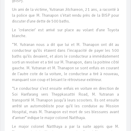
(BISP).
Un ami de la victime, Yutranan Jitchareon, 21 ans, a raconté à
la police que M. Thanapon s’était rendu près de la BISP pour
discuter d’une dette de 500 baths.
Le ‘créancier’ est arrivé sur place au volant d’une Toyota
blanche.
“M. Yutranan nous a dit que lui et M. Thanapon ont dit au
conducteur qu’ils étaient dans l’incapacité de payer les 500
baths qu’ils devaient, et alors le conducteur a immédiatement
sorti un revolver et a tiré sur M. Thanapon, dans la poitrine côté
gauche. M. Yutranan et M. Thanapon se sont enfuis en courant
de l’autre cote de la voiture, le conducteur a tiré à nouveau,
manquant son coup et brisant le rétroviseur extérieur.
“Le conducteur s’est ensuite enfuis en voiture en direction de
Soi Hanfarang vers Theppkasattri Road, M. Yutranan a
transporté M. Thanapon jusqu’à leurs scooters. Ils ont ensuite
arrêté un automobiliste pour qu’il les conduise au Mission
Hospital, mais M. Thanapon est mort de ses blessures avant
d’arriver” indique le major colonel Natthaya.
Le major colonel Natthaya a par la suite appris que M.