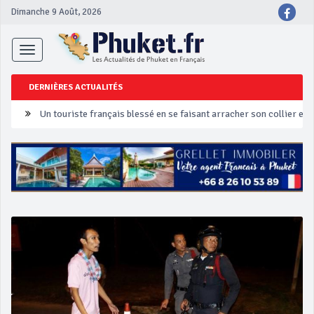
Dimanche 9 Août, 2026
Toggle
navigation
DERNIÈRES ACTUALITÉS
Un touriste français blessé en se faisant arracher son collier en 
Phuket Peranakan Festival
‘Phuket Eye’ assurera la sécurité pendant Songkran
Phuket augmente les prix des bateaux vers Koh Phi Phi et des ex
Campagne de sécurité routière ‘Seven Days of Danger’ de Songkr