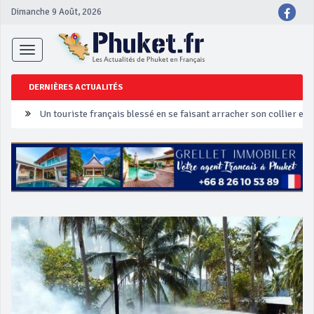
Dimanche 9 Août, 2026
Toggle
navigation
DERNIÈRES ACTUALITÉS
Un touriste français blessé en se faisant arracher son collier en 
Phuket Peranakan Festival
‘Phuket Eye’ assurera la sécurité pendant Songkran
Phuket augmente les prix des bateaux vers Koh Phi Phi et des ex
Campagne de sécurité routière ‘Seven Days of Danger’ de Songkr