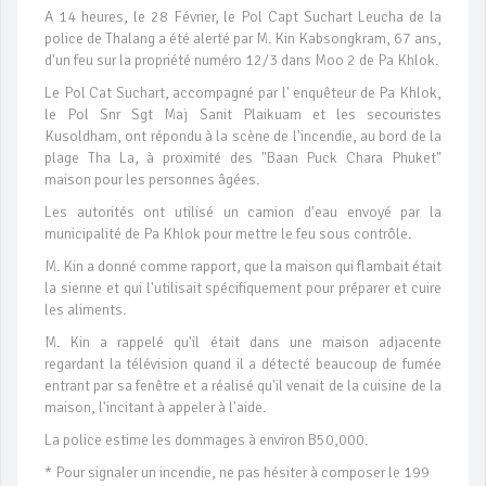
A 14 heures, le 28 Février, le Pol Capt Suchart Leucha de la
police de Thalang a été alerté par M. Kin Kabsongkram, 67 ans,
d'un feu sur la propriété numéro 12/3 dans Moo 2 de Pa Khlok.
Le Pol Cat Suchart, accompagné par l' enquêteur de Pa Khlok,
le Pol Snr Sgt Maj Sanit Plaikuam et les secouristes
Kusoldham, ont répondu à la scène de l'incendie, au bord de la
plage Tha La, à proximité des "Baan Puck Chara Phuket"
maison pour les personnes âgées.
Les autorités ont utilisé un camion d'eau envoyé par la
municipalité de Pa Khlok pour mettre le feu sous contrôle.
M. Kin a donné comme rapport, que la maison qui flambait était
la sienne et qui l'utilisait spécifiquement pour préparer et cuire
les aliments.
M. Kin a rappelé qu'il était dans une maison adjacente
regardant la télévision quand il a détecté beaucoup de fumée
entrant par sa fenêtre et a réalisé qu'il venait de la cuisine de la
maison, l'incitant à appeler à l'aide.
La police estime les dommages à environ B50,000.
* Pour signaler un incendie, ne pas hésiter à composer le 199