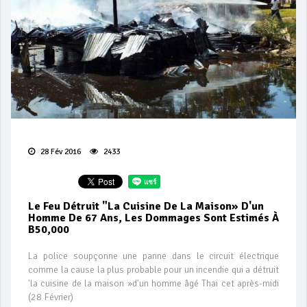
28 Fév 2016
2433
Le Feu Détruit "la Cuisine De La Maison» D'un
Homme De 67 Ans, Les Dommages Sont Estimés À
B50,000
La police soupçonne une panne dans le circuit électrique
comme la cause la plus probable pour un incendie qui a détruit
'la cuisine de la maison »d'un homme âgé Thai cet après-midi
(28 Février)