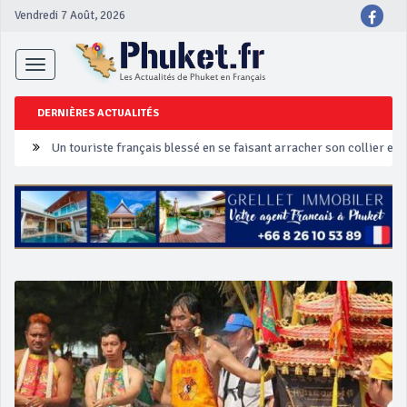
Vendredi 7 Août, 2026
Toggle
navigation
DERNIÈRES ACTUALITÉS
Un touriste français blessé en se faisant arracher son collier en 
Phuket Peranakan Festival
‘Phuket Eye’ assurera la sécurité pendant Songkran
Phuket augmente les prix des bateaux vers Koh Phi Phi et des ex
Campagne de sécurité routière ‘Seven Days of Danger’ de Songkr