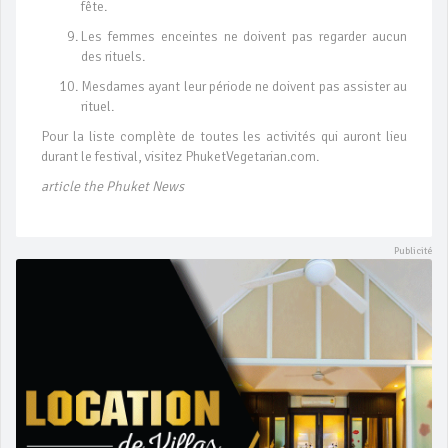
fête.
Les femmes enceintes ne doivent pas regarder aucun
des rituels.
Mesdames ayant leur période ne doivent pas assister au
rituel.
Pour la liste complète de toutes les activités qui auront lieu
durant le festival, visitez PhuketVegetarian.com.
article the Phuket News