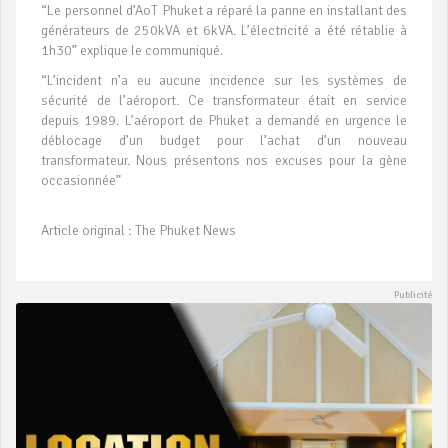
“Le personnel d’AoT Phuket a réparé la panne en installant des
générateurs de 250kVA et 6kVA. L’électricité a été rétablie à
1h30” explique le communiqué.
“L’incident n’a eu aucune incidence sur les systèmes de
sécurité de l’aéroport. Ce transformateur était en service
depuis 1989. L’aéroport de Phuket a demandé en urgence le
déblocage d’un budget pour l’achat d’un nouveau
transformateur. Nous présentons nos excuses pour la gène
occasionnée”
Article original : The Phuket News