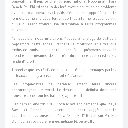
Sarayuth Tanthien, le chef du parc national Noppharat Thara
Beach-Phi Phi Islands, a déclaré avoir discuté de ce problème
avec les tour operators et qu’ils n’étaient pas opposés à cette
fermeture, mais le département doit les informer à l’avance afin
qu’ils puissent trouver une alternative à leurs programmes
d’excursion.
“Si possible, nous interdirons l’accès a la plage de Juillet à
Septembre cette année. Pendant la mousson et alors que
moins de touristes visitent la plage. Nous prévoyons aussi de
prendre des mesures de contrôle du nombre de touristes s’y
rendant” dit-il.
Il précise que les récifs de coraux ont été endommagés par les
bateaux car il n’y a pas d’endroit où s’amarrer.
Les propriétaires de bateaux jettent leurs ancres
endommageant le corail. Le département définira donc une
nouvelle zone pour les bateaux, ajoute-t-il.
L’an dernier, environ 1000 locaux avaient demandé que Maya
Bay soit fermée. Ils avaient également suggéré que le
département autorise l’accès à “Sam Hat” Beach sur Phi Phi
Don, qui est toujours fermée, indique M. Sarayuth.