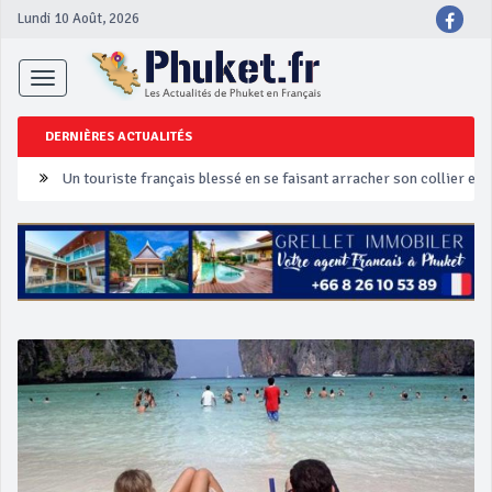
Lundi 10 Août, 2026
Toggle
navigation
DERNIÈRES ACTUALITÉS
Un touriste français blessé en se faisant arracher son collier en 
Phuket Peranakan Festival
‘Phuket Eye’ assurera la sécurité pendant Songkran
Phuket augmente les prix des bateaux vers Koh Phi Phi et des ex
Campagne de sécurité routière ‘Seven Days of Danger’ de Songkr