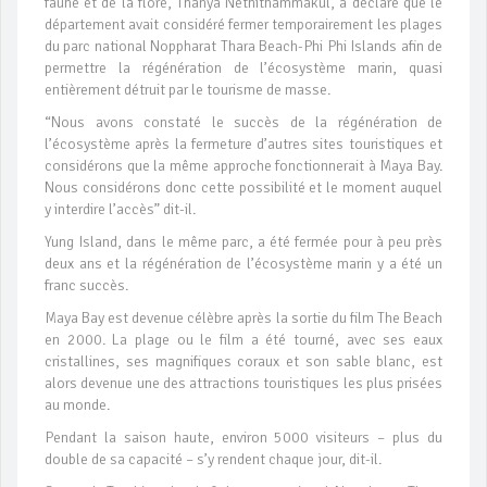
faune et de la flore, Thanya Nethithammakul, a déclaré que le
département avait considéré fermer temporairement les plages
du parc national Noppharat Thara Beach-Phi Phi Islands afin de
permettre la régénération de l’écosystème marin, quasi
entièrement détruit par le tourisme de masse.
“Nous avons constaté le succès de la régénération de
l’écosystème après la fermeture d’autres sites touristiques et
considérons que la même approche fonctionnerait à Maya Bay.
Nous considérons donc cette possibilité et le moment auquel
y interdire l’accès” dit-il.
Yung Island, dans le même parc, a été fermée pour à peu près
deux ans et la régénération de l’écosystème marin y a été un
franc succès.
Maya Bay est devenue célèbre après la sortie du film The Beach
en 2000. La plage ou le film a été tourné, avec ses eaux
cristallines, ses magnifiques coraux et son sable blanc, est
alors devenue une des attractions touristiques les plus prisées
au monde.
Pendant la saison haute, environ 5000 visiteurs – plus du
double de sa capacité – s’y rendent chaque jour, dit-il.