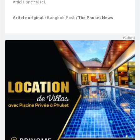
Article original
ici
.
Article original :
Bangkok Post
/ The Phuket News