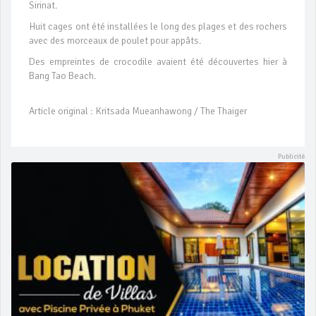
Sirinat.
Huit cages ont été installées le long des plages et des rochers
avec des morceaux de poulet pour appâts.
Des empreintes de crocodile avaient été découvertes hier à
Bang Tao Beach.
Article original : Kritsada Mueanhawong / The Thaiger