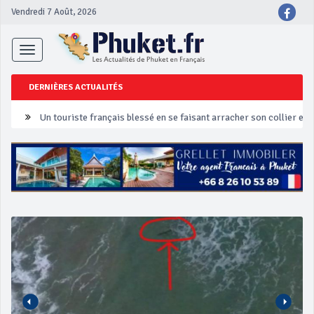
Vendredi 7 Août, 2026
Toggle
navigation
DERNIÈRES ACTUALITÉS
Un touriste français blessé en se faisant arracher son collier en 
Phuket Peranakan Festival
‘Phuket Eye’ assurera la sécurité pendant Songkran
Phuket augmente les prix des bateaux vers Koh Phi Phi et des ex
Campagne de sécurité routière ‘Seven Days of Danger’ de Songkr