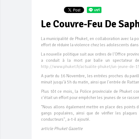
Le Couvre-Feu De Sap
La municipalité de Phuket, en collaboration avec la 
effort de réduire la violence chez les adolescents dans
La nouvelle politique suit aux ordres de l'Office provi
a conduit à la mort par balle un spectateur de
http://www.phuket.fr/actualite-phuket/un-jeune-de-1
A partir du 16 Novembre, les entrées proches du pavil
minuit jusqu'à 5h du matin, ainsi que l'entrée de Ratta
Plus tôt ce mois, la Police provinciale de Phuket c
c'était un effort pour empêcher les jeunes de se rassem
"Nous allons également mettre en place des points de
gangs populaires, ainsi que de vérifier les plaque
conducteurs", a-t-il ajouté.
article Phuket Gazette