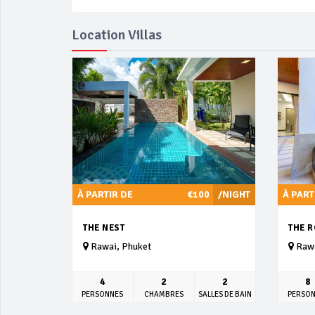
Location Villas
À PARTIR DE
€100
/NIGHT
À PART
THE NEST
THE 
Rawai, Phuket
Rawa
4
2
2
8
PERSONNES
CHAMBRES
SALLES DE BAIN
PERSO