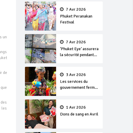
en or
7 Avr 2026
Phuket Peranakan
Festival
s un
7 Avr 2026
‘Phuket Eye’ assurera
gangs
la sécurité pendant
uket
Songkran
r de
3 Avr 2026
Les services du
 que
gouvernement fermés
pour la Journée
Chakri Day et
 des
Songkran
1 Avr 2026
 les
Dons de sang en Avril