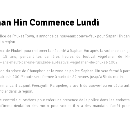
han Hin Commence Lundi
police de Phuket Town, a annoncé de nouveaux couvre-feux pour Sapan Hin dan
 la région.
ncial de Phuket pour renforcer la sécurité à Saphan Hin après la violence des 
 15 ans, pendant les dernières heures du festival végétarien de Ph
5-ans-meurt-par-une-fusillade-au-festival-vegetarien-de-phuket-1002
lon du prince de Chumphon et la zone de police Saphan Hin sera fermé à parti
nakosin 200 Pi route sera fermée à partir de 22 heures jusqu'à 5h du matin.
ommandant adjoint Peerayuth Karajedee, a averti du couvre-feu en déclarant
bler dans la région.
 contrôle quotidiens pour créer une présence de la police dans les endroits
s d'immatriculation des moto pour voir si il y a des mandats d'arrêt pour