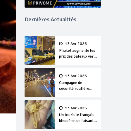
Dernières Actualités
13 Avr 2026
Phuket augmente les
prix des bateaux vers
Koh Phi Phi et des
excursions en mer
13 Avr 2026
Campagne de
sécurité routière
‘Seven Days of
Danger’ de Songkran
13 Avr 2026
Un touriste français
blessé en se faisant
arracher son collier