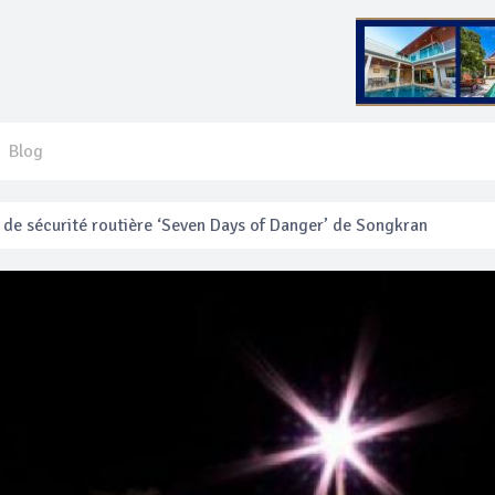
Blog
 français blessé en se faisant arracher son collier en or
anakan Festival
e’ assurera la sécurité pendant Songkran
mente les prix des bateaux vers Koh Phi Phi et des excursions en 
e sécurité routière ‘Seven Days of Danger’ de Songkran