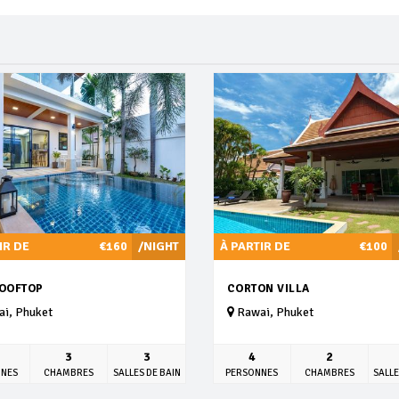
IR DE
€160
/NIGHT
À PARTIR DE
€100
ROOFTOP
CORTON VILLA
i, Phuket
Rawai, Phuket
3
3
4
2
NNES
CHAMBRES
SALLES DE BAIN
PERSONNES
CHAMBRES
SALLE