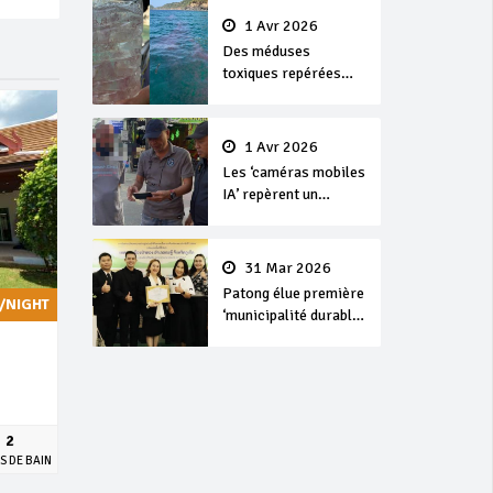
1 Avr 2026
Des méduses
toxiques repérées
dans les eaux de
Phuket
1 Avr 2026
Les ‘caméras mobiles
IA’ repèrent un
français en
dépassement de
séjour
31 Mar 2026
Patong élue première
/NIGHT
‘municipalité durable’
de Thaïlande en 2025
2
S DE BAIN