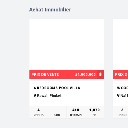
Achat Immobilier
PRIX DE VENTE
14,000,000
฿
PRIX D
4 BEDROOMS POOL VILLA
WOOD
Rawai, Phuket
Nai 
4
-
410
1,070
2
CHBRS
SDB
TERRAIN
SH
CHBRS