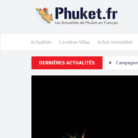
Actualités
Location Villas
Achat Immobilier
DERNIÈRES ACTUALITÉS
Un touriste
Phuket Per
‘Phuket Ey
Phuket aug
Campagne d