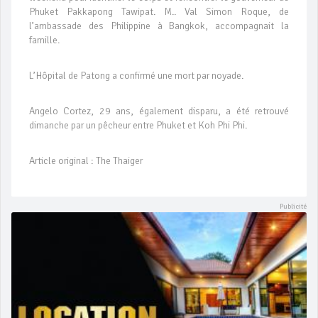
Phuket Pakkapong Tawipat. M.. Val Simon Roque, de
l’ambassade des Philippine à Bangkok, accompagnait la
famille.
L’Hôpital de Patong a confirmé une mort par noyade.
Angelo Cortez, 29 ans, également disparu, a été retrouvé
dimanche par un pêcheur entre Phuket et Koh Phi Phi.
Article original : The Thaiger