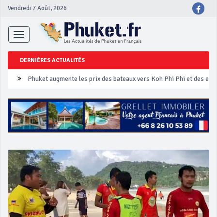
Vendredi 7 Août, 2026
Toggle
navigation
DERNIÈRES ACTUALITÉS
Phuket augmente les prix des bateaux vers Koh Phi Phi et des ex
Campagne de sécurité routière ‘Seven Days of Danger’ de Songkr
Un touriste français blessé en se faisant arracher son collier en 
Phuket Peranakan Festival
‘Phuket Eye’ assurera la sécurité pendant Songkran