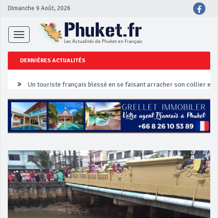
Dimanche 9 Août, 2026
Toggle
navigation
DERNIÈRES ACTUALITÉS
Un touriste français blessé en se faisant arracher son collier en 
Phuket Peranakan Festival
‘Phuket Eye’ assurera la sécurité pendant Songkran
Phuket augmente les prix des bateaux vers Koh Phi Phi et des ex
Campagne de sécurité routière ‘Seven Days of Danger’ de Songkr